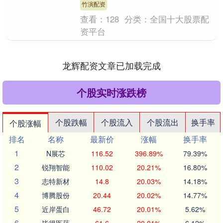
竹演配资
查看：
128
分类：
全国十大股票配
资平台
龙辉配资文章已加载完成
个股实时涨跌榜
个股跌幅
个股流入
个股流出
换手率
个股涨幅
排名
名称
最新价
涨幅
换手率
1
N展芯
116.52
396.89%
79.39%
2
锐翔智能
110.02
20.21%
16.80%
3
志特新材
14.8
20.03%
14.18%
4
博腾股份
20.44
20.02%
14.77%
5
近岸蛋白
46.72
20.01%
5.62%
6
毕得医药
61.6
20.01%
6.12%