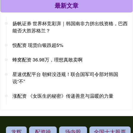
最新文章
扬帆证券 世界杯竞彩湃｜韩国南非力拼出线资格，巴西
能否大胜苏格兰？
悦配资 现货白银跌超5%
蜂窝配资 36.98万，理想真敢卖啊
星速优配平台 朝鲜没违规！联合国军司令部对韩国
说“不”
涨配资 《女医生的秘密》传递善意与温暖的力量
龙辉
配资操
场内股
全国十大股票