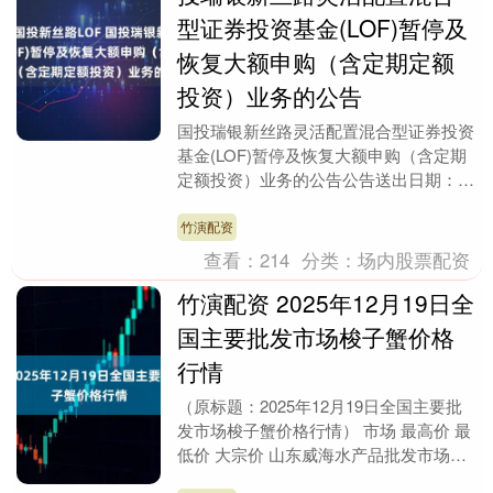
型证券投资基金(LOF)暂停及
恢复大额申购（含定期定额
投资）业务的公告
国投瑞银新丝路灵活配置混合型证券投资
基金(LOF)暂停及恢复大额申购（含定期
定额投资）业务的公告公告送出日期：
2025年12月9日国投瑞银新丝路灵活配置
混合型基....
竹演配资
查看：
214
分类：
场内股票配资
竹演配资 2025年12月19日全
国主要批发市场梭子蟹价格
行情
（原标题：2025年12月19日全国主要批
发市场梭子蟹价格行情） 市场 最高价 最
低价 大宗价 山东威海水产品批发市场
260.00 160.00 200.00....