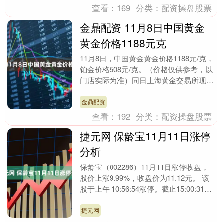
查看：
169
分类：
配资操盘股票
金鼎配资 11月8日中国黄金
黄金价格1188元克
11月8日，中国黄金黄金价格1188元/克，
铂金价格508元/克。（价格仅供参考，以
门店实际为准）同日上海黄金交易所现货
黄金AU9999最新价为914.0元/克....
金鼎配资
查看：
192
分类：
配资操盘股票
捷元网 保龄宝11月11日涨停
分析
保龄宝（002286）11月11日涨停收盘，
股价上涨9.99%，收盘价为11.12元。 该
股于上午 10:56:54涨停。截止15:00:31未
打开涨停，封住涨....
捷元网