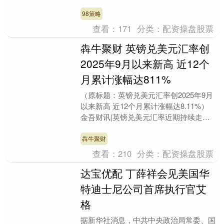
资产证券化市场交出了一份创近四年高
点、....
98策略
查看：
171
分类：
配资操盘股票
犇牛聚财 英镑兑美元汇率创
2025年9月以来新高 近12个
月累计涨幅达811%
（原标题：英镑兑美元汇率创2025年9月
以来新高 近12个月累计涨幅达8.11%）
金吾财讯|英镑兑美元汇率近期持续走
强，最新汇率已升至1.35，创下2025年....
犇牛聚财
查看：
210
分类：
配资操盘股票
达宝优配 丁薛祥会见美国华
特迪士尼公司首席执行官艾
格
据新华社消息，中共中央政治局常委、国