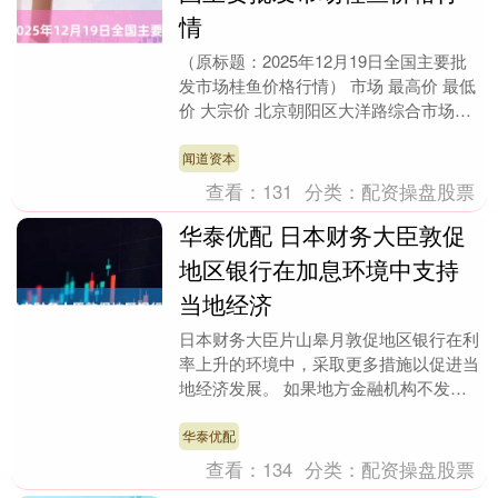
情
（原标题：2025年12月19日全国主要批
发市场桂鱼价格行情） 市场 最高价 最低
价 大宗价 北京朝阳区大洋路综合市场
60.00 56.00 57.50 江苏....
闻道资本
查看：
131
分类：
配资操盘股票
华泰优配 日本财务大臣敦促
地区银行在加息环境中支持
当地经济
日本财务大臣片山皋月敦促地区银行在利
率上升的环境中，采取更多措施以促进当
地经济发展。 如果地方金融机构不发放
支持当地发展的贷款，农村地区“将没有
未来，”片山皋月....
华泰优配
查看：
134
分类：
配资操盘股票