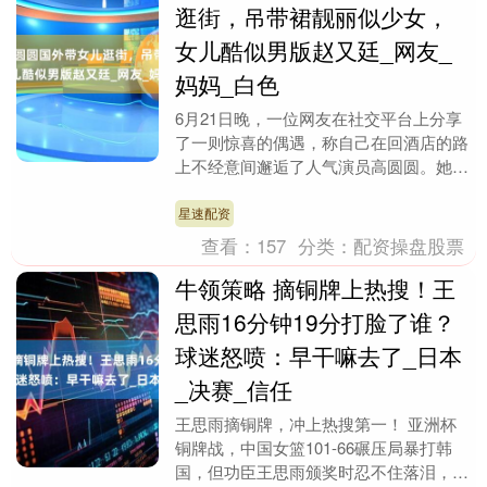
逛街，吊带裙靓丽似少女，
女儿酷似男版赵又廷_网友_
妈妈_白色
6月21日晚，一位网友在社交平台上分享
了一则惊喜的偶遇，称自己在回酒店的路
上不经意间邂逅了人气演员高圆圆。她的
优雅身影吸引了不少路人的目光，简直是
街头的一道风景....
星速配资
查看：
157
分类：
配资操盘股票
牛领策略 摘铜牌上热搜！王
思雨16分钟19分打脸了谁？
球迷怒喷：早干嘛去了_日本
_决赛_信任
王思雨摘铜牌，冲上热搜第一！ 亚洲杯
铜牌战，中国女篮101-66碾压局暴打韩
国，但功臣王思雨颁奖时忍不住落泪，更