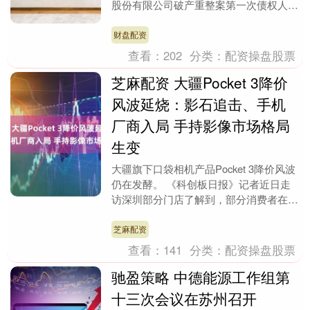
股份有限公司破产重整案第一次债权人会
议以网络形式正式召开。 据媒体报道，
记者从线上参会人....
财盘配资
查看：
202
分类：
配资操盘股票
芝麻配资 大疆Pocket 3降价
风波延烧：影石追击、手机
厂商入局 手持影像市场格局
生变
大疆旗下口袋相机产品Pocket 3降价风波
仍在发酵。 《科创板日报》记者近日走
访深圳部分门店了解到，部分消费者在
Pocket 3降价后选择退货，原因包括对产
品....
芝麻配资
查看：
141
分类：
配资操盘股票
驰盈策略 中德能源工作组第
十三次会议在苏州召开