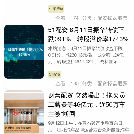
悄悄摘掉了铜牌！为啥？明眼人都能看出
来——憋屈啊....
牛领策略
查看：
174
分类：
配资操盘股票
51配资 8月11日振华转债下
跌091%，转股溢价率1743%
本站消息，8月11日振华转债收盘下跌
0.91%，报230.13元/张，成交额1.24亿
元，转股溢价率17.43%。 资料显示，振
华转债信用级别为“AA”，债券期....
51配资
查看：
185
分类：
配资操盘股票
财盘配资 突然曝出！拖欠员
工薪资等46亿元，近50万车
主被“断网”
9月12日上午，在宣布破产重整百余日
后，哪吒汽车品牌运营方合众新能源汽车