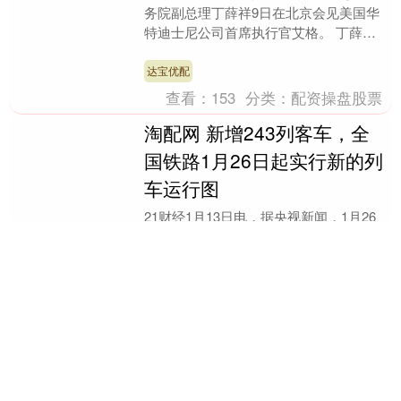
务院副总理丁薛祥9日在北京会见美国华
特迪士尼公司首席执行官艾格。 丁薛祥
表示，中国经济深度融入世界经济，中国
发展得越好，各方....
达宝优配
查看：
153
分类：
配资操盘股票
淘配网 新增243列客车，全
国铁路1月26日起实行新的列
车运行图
21财经1月13日电，据央视新闻，1月26
日零时起，全国铁路将实行新的列车运行
图。调图后，全国铁路安排图定旅客列车
12130列，较现图增加243列，开行货物
列车....
淘配网
查看：
204
分类：
配资操盘股票
首胜证券 大华继显：维持华
润置地“买入”评级 下调盈测