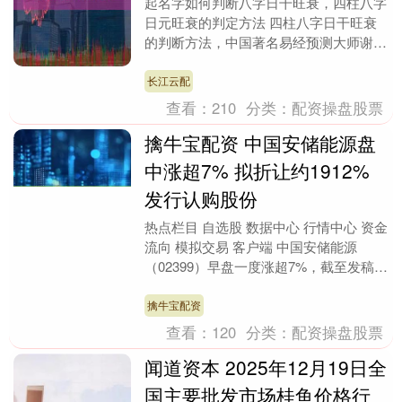
起名字如何判断八字日干旺衰，四柱八字
日元旺衰的判定方法 四柱八字日干旺衰
的判断方法，中国著名易经预测大师谢咏
老师八字研究四柱八字日元旺衰的判定方
法,谢咏老师太难....
长江云配
查看：
210
分类：
配资操盘股票
擒牛宝配资 中国安储能源盘
中涨超7% 拟折让约1912%
发行认购股份
热点栏目 自选股 数据中心 行情中心 资金
流向 模拟交易 客户端 中国安储能源
（02399）早盘一度涨超7%，截至发稿，
股价上涨4.41%，现报0.71港元，成....
擒牛宝配资
查看：
120
分类：
配资操盘股票
闻道资本 2025年12月19日全
国主要批发市场桂鱼价格行