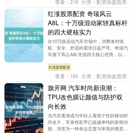
查看：
218
分类：
配资操盘股票
红涨股票配资 奇瑞风云
A8L：十万级混动家轿真标杆
的四大硬核实力
在10万级混动汽车市场中，消费者对续
航、安全、舒适的需求日益严苛。奇瑞汽
车旗下风云A8L凭借四大核心优势，以实
测数据和行业标杆级表现，重新定义了这
一细分市场的标....
红涨股票配资
查看：
185
分类：
配资操盘股票
旗开网 汽车时尚新浪潮：
TPU改色膜让颜值与防护双
向长效
当汽车逐渐成为年轻人展现个性的移动时
尚名片，车身色彩早已超越单纯的装饰功
能，演变为一种表达态度与审美的视觉语