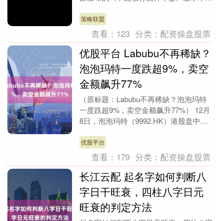
2020-2023年间，"数据科学与大数据技
术"专业报....
策略联盟
查看：
123
分类：
配资操盘股票
优股平台 Labubu不再稀缺？
泡泡玛特一度跌超9%，卖空
金额飙升77%
（原标题：Labubu不再稀缺？泡泡玛特
一度跌超9%，卖空金额飙升77%） 12月
8日，泡泡玛特（9992.HK）港股盘中股
价跌超9%，引发市场关注。截至收
盘，....
优股平台
查看：
179
分类：
配资操盘股票
长江云配 起名字如何判断八
字日干旺衰，四柱八字日元
旺衰的判定方法