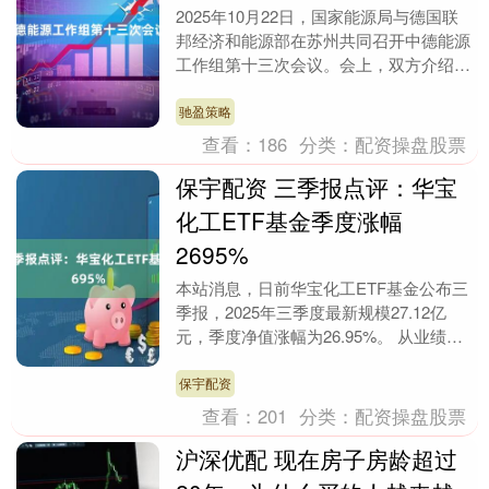
2025年10月22日，国家能源局与德国联
邦经济和能源部在苏州共同召开中德能源
工作组第十三次会议。会上，双方介绍了
各自能源政策和发展转型最新情况，回顾
了2024....
驰盈策略
查看：
186
分类：
配资操盘股票
保宇配资 三季报点评：华宝
化工ETF基金季度涨幅
2695%
本站消息，日前华宝化工ETF基金公布三
季报，2025年三季度最新规模27.12亿
元，季度净值涨幅为26.95%。 从业绩表
现来看，华宝化工ETF基金过去一年净
值....
保宇配资
查看：
201
分类：
配资操盘股票
沪深优配 现在房子房龄超过