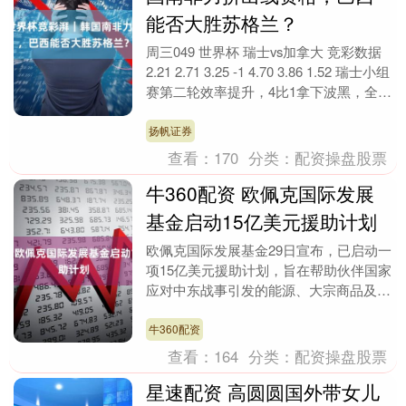
能否大胜苏格兰？
周三049 世界杯 瑞士vs加拿大 竞彩数据
2.21 2.71 3.25 -1 4.70 3.86 1.52 瑞士小组
赛第二轮效率提升，4比1拿下波黑，全场
比....
扬帆证券
查看：
170
分类：
配资操盘股票
牛360配资 欧佩克国际发展
基金启动15亿美元援助计划
欧佩克国际发展基金29日宣布，已启动一
项15亿美元援助计划，旨在帮助伙伴国家
应对中东战事引发的能源、大宗商品及贸
易中断带来的经济挑战。 欧佩克国际发
展基金说，这....
牛360配资
查看：
164
分类：
配资操盘股票
星速配资 高圆圆国外带女儿