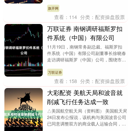
言。近年来，汽车穿搭化趋势不断升温，
从低调内敛的莫兰....
旗开网
查看：
114
分类：
配资操盘股票
万联证券 南钢调研福斯罗扣
件系统（中国）有限公司
11月19日，南钢常务副总裁、福斯罗扣
件系统（中国）有限公司副董事长徐晓春
走访调研福斯罗（中国）公司，围绕市场
拓展、业务合作、资源共享、未来展望等
方面展开深入交....
万联证券
查看：
158
分类：
配资操盘股票
大彩配资 美航天局和波音就
削减飞行任务达成一致
△美国航空航天局（资料图） 美国航天局
24日发布公报说，该机构与美国波音公司
已同意调整双方的商业载人运输合同，
将“星际客机”飞往国际空间站的任务次数