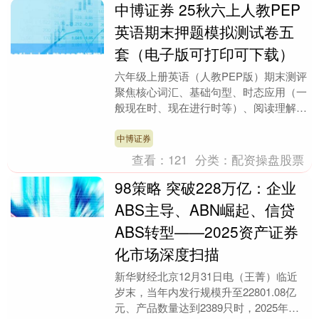
中博证券 25秋六上人教PEP
英语期末押题模拟测试卷五
套（电子版可打印可下载）
六年级上册英语（人教PEP版）期末测评
聚焦核心词汇、基础句型、时态应用（一
般现在时、现在进行时等）、阅读理解与
书面表达等核心模块，考点兼具基础性与
综合应用性，精....
中博证券
查看：
121
分类：
配资操盘股票
98策略 突破228万亿：企业
ABS主导、ABN崛起、信贷
ABS转型——2025资产证券
化市场深度扫描
新华财经北京12月31日电（王菁）临近
岁末，当年内发行规模升至22801.08亿
元、产品数量达到2389只时，2025年的