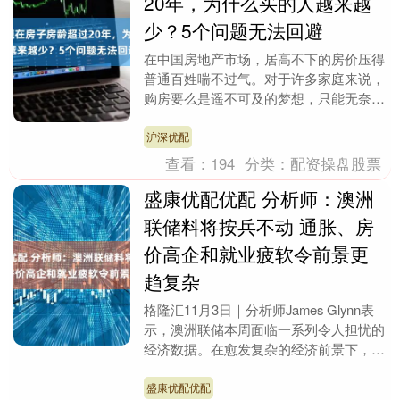
20年，为什么买的人越来越
少？5个问题无法回避
在中国房地产市场，居高不下的房价压得
普通百姓喘不过气。对于许多家庭来说，
购房要么是遥不可及的梦想，只能无奈叹
息；要么是倾尽所有积蓄，勉强支付首
付，背负长达二三十....
沪深优配
查看：
194
分类：
配资操盘股票
盛康优配优配 分析师：澳洲
联储料将按兵不动 通胀、房
价高企和就业疲软令前景更
趋复杂
格隆汇11月3日｜分析师James Glynn表
示，澳洲联储本周面临一系列令人担忧的
经济数据。在愈发复杂的经济前景下，该
行几乎肯定将在周二维持3.60%的现金
利....
盛康优配优配