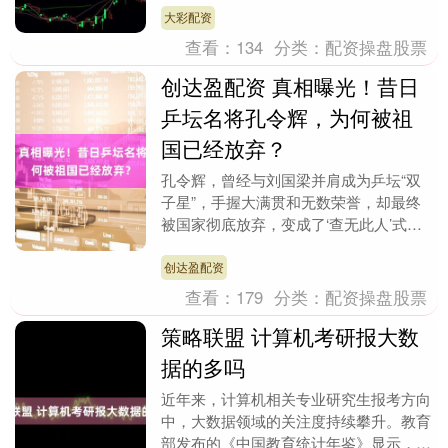
从6次减至4....
大彩配资
查看：
134
分类：
配资操盘股票
创达盈配资 真相曝光！昔日
乒坛名将孔令辉，为何被祖
国已经放弃？
孔令辉，曾经与刘国梁并肩成为乒坛“双
子星”，手握大满贯和无数荣誉，却最终
被国家彻底放弃，变成了‘查无此人’式的
尴尬人物，这样的反转到底发生了什么？
小时候的孔令....
创达盈配资
查看：
179
分类：
配资操盘股票
策略联盟 计算机考研报大数
据的多吗
近年来，计算机相关专业研究生报考方向
中，大数据领域的关注度持续攀升。教育
部发布的《中国教育统计年鉴》显示，