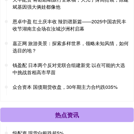
斌基因强大俩娃都像他
恩卓中盈 红土庆丰收 辣韵谱新篇——2025中国农民丰
收节湖南主会场在汝城沙洲村启幕
嘉正网 旅游美景：探索多样世界，领略未知风情，如何
选目的地？
钱盈配 日本两个反对党联合组建新党 以在可能的大选
中挑战首相高市早苗
众合资本 国债期货收盘，30年期主力合约跌035%
热点资讯
悦配资 现货白银跌超5%