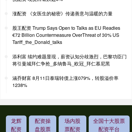
涨配资 《女医生的秘密》传递善意与温暖的力量
股王配资 Trump Says Open to Talks as EU Readies
€72 Billion Countermeasure OverThreat of 30% US
Tariff_the_Donald_talks
添利富 续约难题显现，薪资认知分歧激烈，巴黎功臣门
将引曼城拜仁争抢_多纳鲁马_欧冠_拜仁慕尼黑
涵乔财富 8月11日泰瑞转债上涨079%，转股溢价率
1238%
龙辉
配资操
场内股
全国十大股票
配资
盘股票
票配资
配资平台