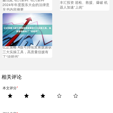
丰汇投资 巡检、救援、爆破 机
2024年年度股东大会的法律意
器人加速“上岗”
见书内容摘要
亿正策略 A股可持续发展披露获
三大实操工具，高质量信披有
了“说明书”
相关评论
本文评分
*