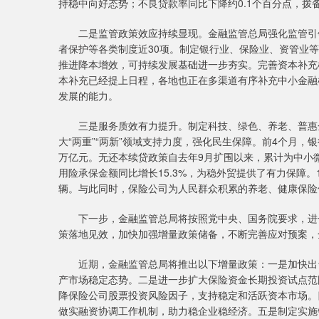
持稳中向好态势；不良贷款率同比下降约0.1个百分点，拨
二是监管政策效应持续显现。金融监管总局强化监管引领
者保护等各类制度近30项。制定银行业、保险业、资管业
推进降本增效，可持续发展基础进一步夯实。完善资本补充
本补充已经提上日程，各地也正在多渠道有序补充中小金融
发展的能力。
三是服务质效有力提升。制定科技、绿色、养老、普惠金
大“两重”“两新”领域支持力度，强化民生保障。前4个月
万亿元。无还本续贷政策自去年9月扩围以来，累计为中小微
用险承保金额同比增长15.3%，为稳外贸提供了有力保障。
辆。与此同时，保险公司为人民群众积累的养老、健康保险
下一步，金融监管总局将按照党中央、国务院要求，进一
策落地见效，加快加强增量政策储备，不断完善应对预案，
近期，金融监管总局将推出以下增量政策：一是加快出台
产市场稳定态势。二是进一步扩大保险资金长期投资试点范
降保险公司股票投资风险因子，支持稳定和活跃资本市场。
做实融资协调工作机制，助力稳企业稳经济。五是制定实施