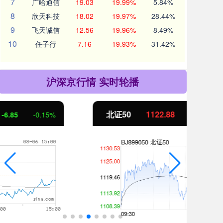
7
广哈通信
19.03
19.99%
5.84%
8
欣天科技
18.02
19.97%
28.44%
9
飞天诚信
12.56
19.96%
8.49%
10
任子行
7.16
19.93%
31.42%
沪深京行情 实时轮播
北证50
1122.88
创业
3.42
0.30%