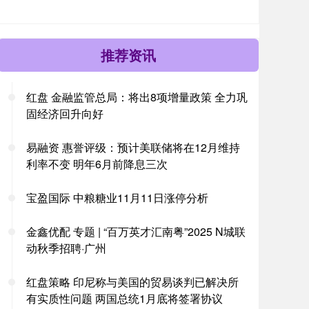
推荐资讯
红盘 金融监管总局：将出8项增量政策 全力巩
固经济回升向好
易融资 惠誉评级：预计美联储将在12月维持
利率不变 明年6月前降息三次
宝盈国际 中粮糖业11月11日涨停分析
金鑫优配 专题 | “百万英才汇南粤”2025 N城联
动秋季招聘·广州
红盘策略 印尼称与美国的贸易谈判已解决所
有实质性问题 两国总统1月底将签署协议