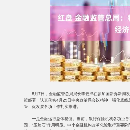
深证成指
14110.12
1.92
0.57%
-34.08
-
5月7日，金融监管总局局长李云泽在参加国新办新闻发
策部署，认真落实4月25日中央政治局会议精神，强化底
管、促发展各项工作扎实推进。
一是金融运行总体稳健。当前，银行保险机构各项业务有
固，“压舱石”作用明显。中小金融机构改革化险取得重要