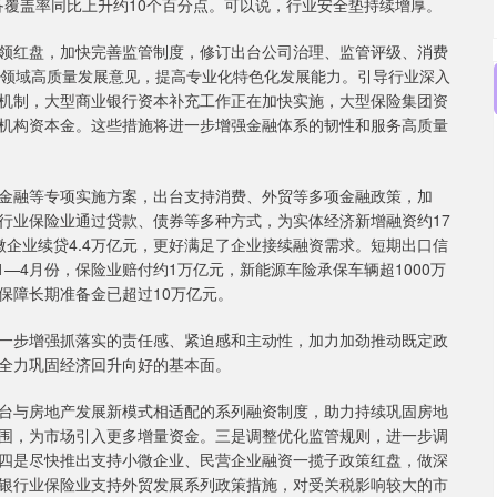
备覆盖率同比上升约10个百分点。可以说，行业安全垫持续增厚。
红盘，加快完善监管制度，修订出台公司治理、监管评级、消费
等领域高质量发展意见，提高专业化特色化发展能力。引导行业深入
机制，大型商业银行资本补充工作正在加快实施，大型保险集团资
机构资本金。这些措施将进一步增强金融体系的韧性和服务高质量
融等专项实施方案，出台支持消费、外贸等多项金融政策，加
，银行业保险业通过贷款、债券等多种方式，为实体经济新增融资约17
企业续贷4.4万亿元，更好满足了企业接续融资需求。短期出口信
1—4月份，保险业赔付约1万亿元，新能源车险承保车辆超1000万
保障长期准备金已超过10万亿元。
步增强抓落实的责任感、紧迫感和主动性，加力加劲推动既定政
全力巩固经济回升向好的基本面。
与房地产发展新模式相适配的系列融资制度，助力持续巩固房地
围，为市场引入更多增量资金。三是调整优化监管规则，进一步调
四是尽快推出支持小微企业、民营企业融资一揽子政策红盘，做深
银行业保险业支持外贸发展系列政策措施，对受关税影响较大的市