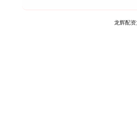
龙辉配资
深证成指
14311.01
9.68
1.02%
200.89
1