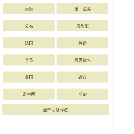
大咖
第一证券
公布
股盈汇
法国
英镑
官员
股民钱包
美国
银行
富牛网
期货
全部话题标签