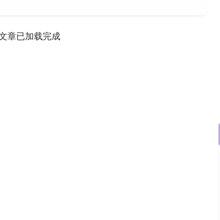
文章已加载完成
沪深300
4694.44
.42%
43.13
0.93%