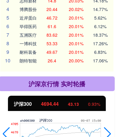
3
志特新材
14.8
20.03%
14.18%
4
博腾股份
20.44
20.02%
14.77%
5
近岸蛋白
46.72
20.01%
5.62%
6
毕得医药
61.6
20.01%
6.12%
7
五洲医疗
83.62
20.01%
18.37%
8
一博科技
53.33
20.01%
17.26%
9
耐科装备
49.67
20.01%
6.83%
10
朗特智能
26.4
20.00%
17.06%
沪深京行情 实时轮播
北证50
1134.24
创
11.37
1.01%