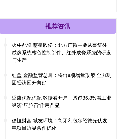
推荐资讯
火牛配资 慈星股份：北方广微主要从事红外
成像系统核心控制部件、红外成像系统的研发
与生产
红盘 金融监管总局：将出8项增量政策 全力巩
固经济回升向好
盛康优配优配 数据看开局丨透过36.3%看工业
经济“压舱石”作用凸显
德恒财富 城发环境：匈牙利包尔绍德光伏发
电项目边界条件优化