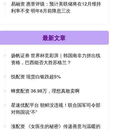
易融资 惠誉评级：预计美联储将在12月维持
利率不变 明年6月前降息三次
最新文章
扬帆证券 世界杯竞彩湃｜韩国南非力拼出线
资格，巴西能否大胜苏格兰？
悦配资 现货白银跌超5%
蜂窝配资 36.98万，理想真敢卖啊
星速优配平台 朝鲜没违规！联合国军司令部
对韩国说“不”
涨配资 《女医生的秘密》传递善意与温暖的