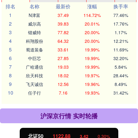
排名
名称
最新价
涨幅
换手率
1
N津富
37.49
114.72%
77.46%
2
威尔高
39.83
20.01%
17.76%
3
锴威特
77.82
20.00%
1.17%
4
科翔股份
64.32
20.00%
12.21%
5
蜀道装备
33.61
19.99%
11.69%
6
中巨芯
27.85
19.99%
32.20%
7
广哈通信
19.03
19.99%
5.84%
8
欣天科技
18.02
19.97%
28.44%
9
飞天诚信
12.56
19.96%
8.49%
10
任子行
7.16
19.93%
31.42%
沪深京行情 实时轮播
北证50
1122.88
3.42
0.30%