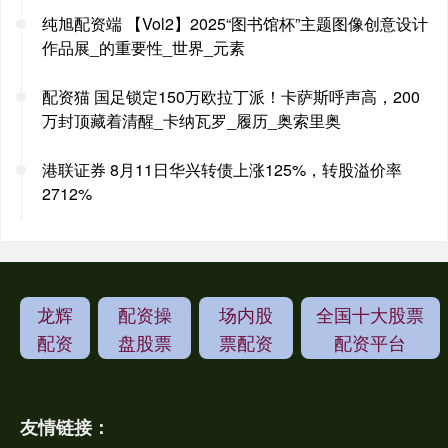
纯旭配资端 【Vol2】2025“图书馆杯”主题图像创意设计
作品展_的重要性_世界_元素
配资猫 国足锁定150万欧拉丁派！卡萨斯呼声高，200
万封顶藏着清醒_卡纳瓦罗_履历_奥索里奥
港联证券 8月11日华兴转债上涨125%，转股溢价率
2712%
龙辉
配资操
场内股
全国十大股票
配资
盘股票
票配资
配资平台
友情链接：