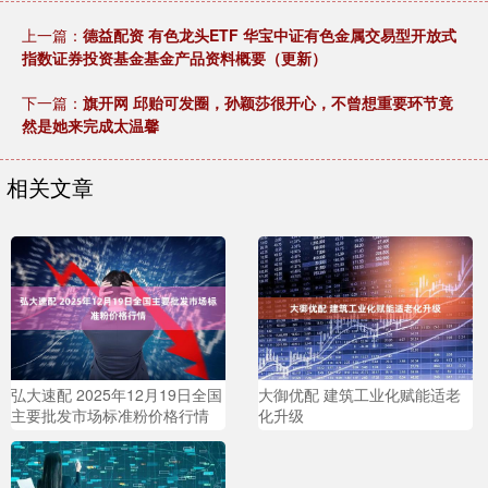
上一篇：
德益配资 有色龙头ETF 华宝中证有色金属交易型开放式
指数证券投资基金基金产品资料概要（更新）
下一篇：
旗开网 邱贻可发圈，孙颖莎很开心，不曾想重要环节竟
然是她来完成太温馨
相关文章
弘大速配 2025年12月19日全国
大御优配 建筑工业化赋能适老
主要批发市场标准粉价格行情
化升级