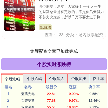
各位朋友，易友，大家好！ 一个人一生
的财富总量是有定数的，不是你后天努力
不努力决定的，所以千万不要太过于执
着，否则容易被财所困难以自拔，所以能
从自己的剧本上读出....
启运配资
查看：
133
分类：
场内股票配资
龙辉配资文章已加载完成
个股实时涨跌榜
个股跌幅
个股流入
个股流出
换手率
个股涨幅
排名
名称
最新价
涨幅
换手率
1
蓝盾光电
22.81
19.99%
0.55%
2
百普赛斯
77.68
19.97%
12.46%
3
近岸蛋白
55.54
18.88%
7.79%