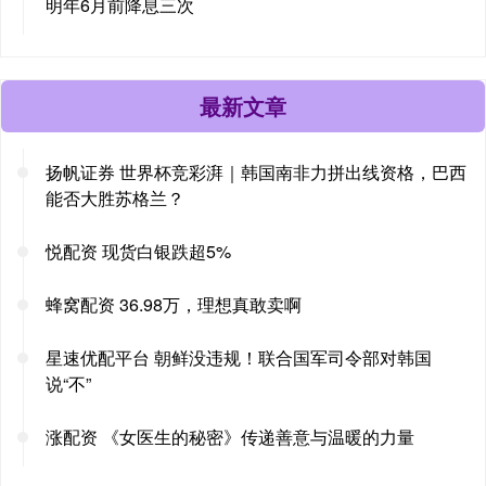
明年6月前降息三次
最新文章
扬帆证券 世界杯竞彩湃｜韩国南非力拼出线资格，巴西
能否大胜苏格兰？
悦配资 现货白银跌超5%
蜂窝配资 36.98万，理想真敢卖啊
星速优配平台 朝鲜没违规！联合国军司令部对韩国
说“不”
涨配资 《女医生的秘密》传递善意与温暖的力量