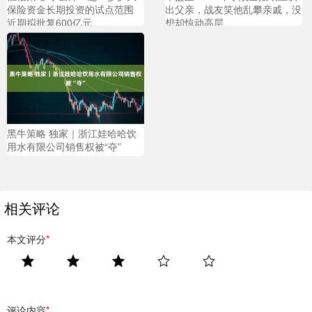
保险资金长期投资的试点范围
出父亲，战友笑他乱攀亲戚，没
近期拟批复600亿元
想却惊动高层
黑牛策略 独家｜浙江娃哈哈饮
用水有限公司销售权被“夺”
相关评论
本文评分
*
评论内容
*