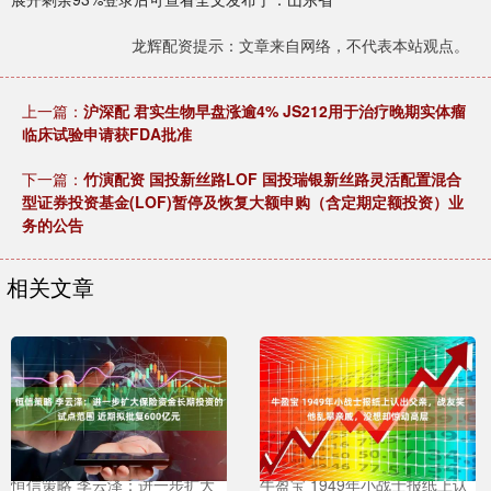
龙辉配资提示：文章来自网络，不代表本站观点。
上一篇：
沪深配 君实生物早盘涨逾4% JS212用于治疗晚期实体瘤
临床试验申请获FDA批准
下一篇：
竹演配资 国投新丝路LOF 国投瑞银新丝路灵活配置混合
型证券投资基金(LOF)暂停及恢复大额申购（含定期定额投资）业
务的公告
相关文章
恒信策略 李云泽：进一步扩大
牛盈宝 1949年小战士报纸上认