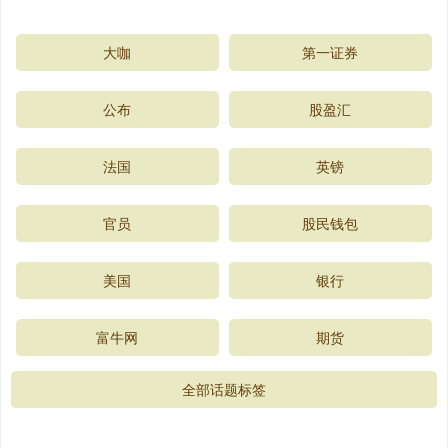
大咖
第一证券
公布
股盈汇
法国
英镑
官员
股民钱包
美国
银行
富牛网
期货
全部话题标签