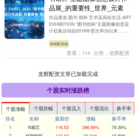
品展_的重要性_世界_元素
作品展览 图书 馆杯 艺术采风绘生活 ART
EXHIBITION “图书馆杯”主题图像创意设
计征集活动自2018年首次举办以来，至
今共吸引全国1600+图书馆....
纯旭配资端
查看：
114
分类：
龙辉配资
龙辉配资文章已加载完成
个股实时涨跌榜
个股跌幅
个股流入
个股流出
换手率
个股涨幅
排名
名称
最新价
涨幅
换手率
1
N展芯
116.52
396.89%
79.39%
2
锐翔智能
110.02
20.21%
16.80%