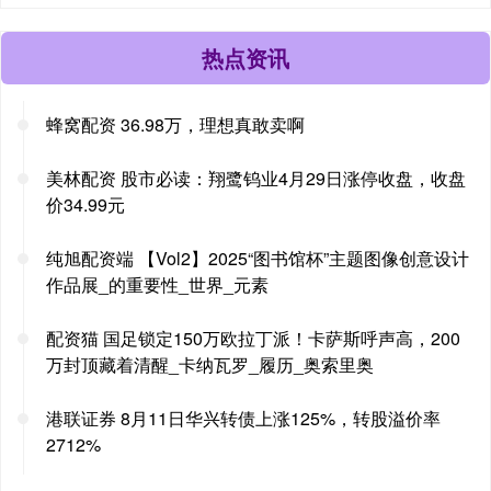
热点资讯
蜂窝配资 36.98万，理想真敢卖啊
美林配资 股市必读：翔鹭钨业4月29日涨停收盘，收盘
价34.99元
纯旭配资端 【Vol2】2025“图书馆杯”主题图像创意设计
作品展_的重要性_世界_元素
配资猫 国足锁定150万欧拉丁派！卡萨斯呼声高，200
万封顶藏着清醒_卡纳瓦罗_履历_奥索里奥
港联证券 8月11日华兴转债上涨125%，转股溢价率
2712%