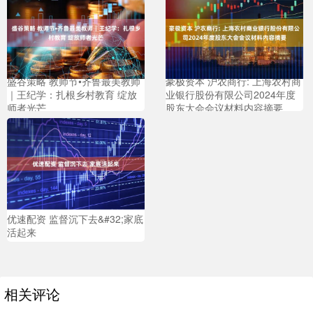
盛谷策略 教师节•齐鲁最美教师
豪极资本 沪农商行: 上海农村商
｜王纪学：扎根乡村教育 绽放
业银行股份有限公司2024年度
师者光芒
股东大会会议材料内容摘要
优速配资 监督沉下去&#32;家底
活起来
相关评论