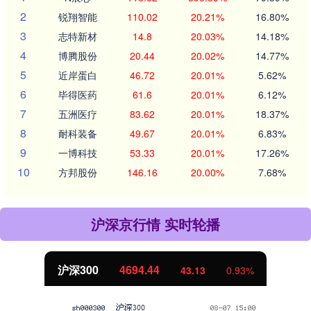
2
锐翔智能
110.02
20.21%
16.80%
3
志特新材
14.8
20.03%
14.18%
4
博腾股份
20.44
20.02%
14.77%
5
近岸蛋白
46.72
20.01%
5.62%
6
毕得医药
61.6
20.01%
6.12%
7
五洲医疗
83.62
20.01%
18.37%
8
耐科装备
49.67
20.01%
6.83%
9
一博科技
53.33
20.01%
17.26%
10
方邦股份
146.16
20.00%
7.68%
沪深京行情 实时轮播
北证50
1134.24
%
11.37
1.01