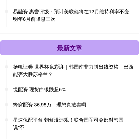
易融资 惠誉评级：预计美联储将在12月维持利率不变
明年6月前降息三次
最新文章
扬帆证券 世界杯竞彩湃｜韩国南非力拼出线资格，巴西
能否大胜苏格兰？
悦配资 现货白银跌超5%
蜂窝配资 36.98万，理想真敢卖啊
星速优配平台 朝鲜没违规！联合国军司令部对韩国
说“不”