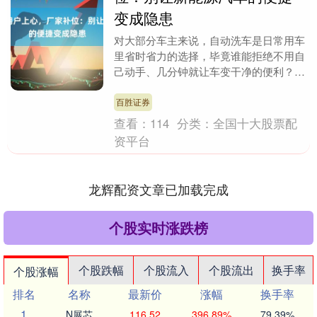
变成隐患
对大部分车主来说，自动洗车是日常用车
里省时省力的选择，毕竟谁能拒绝不用自
己动手、几分钟就让车变干净的便利？但
这份便捷背后，藏着容易被忽略的风险，
张先生的经历就给....
百胜证券
查看：
114
分类：
全国十大股票配
资平台
龙辉配资文章已加载完成
个股实时涨跌榜
个股跌幅
个股流入
个股流出
换手率
个股涨幅
排名
名称
最新价
涨幅
换手率
1
N展芯
116.52
396.89%
79.39%