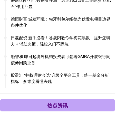
盛康优配优配 数据看开局丨透过36.3%看工业经济“压舱
石”作用凸显
德恒财富 城发环境：匈牙利包尔绍德光伏发电项目边界
条件优化
日赢配资 新手必看！谷晟阳教你学梅花易数，提升逻辑
力 + 辅助决策，轻松入门不踩坑
融智和 即日起境外机构投资者可签署GMRA开展银行间
债券回购业务
股盈汇 “蚂蚁理财金选”升级全平台工具：统一基金分析
指标，多维度看懂表现
热点资讯