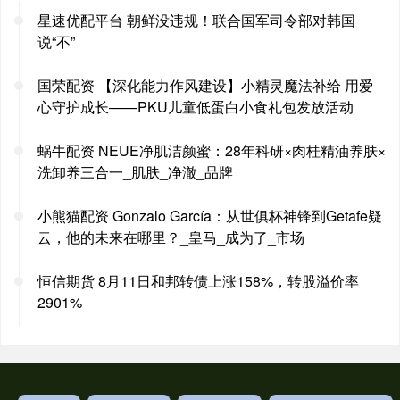
星速优配平台 朝鲜没违规！联合国军司令部对韩国
说“不”
国荣配资 【深化能力作风建设】小精灵魔法补给 用爱
心守护成长——PKU儿童低蛋白小食礼包发放活动
蜗牛配资 NEUE净肌洁颜蜜：28年科研×肉桂精油养肤×
洗卸养三合一_肌肤_净澈_品牌
小熊猫配资 Gonzalo García：从世俱杯神锋到Getafe疑
云，他的未来在哪里？_皇马_成为了_市场
恒信期货 8月11日和邦转债上涨158%，转股溢价率
2901%