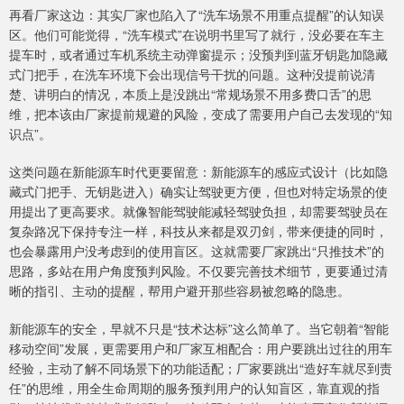
再看厂家这边：其实厂家也陷入了“洗车场景不用重点提醒”的认知误
区。他们可能觉得，“洗车模式”在说明书里写了就行，没必要在车主
提车时，或者通过车机系统主动弹窗提示；没预判到蓝牙钥匙加隐藏
式门把手，在洗车环境下会出现信号干扰的问题。这种没提前说清
楚、讲明白的情况，本质上是没跳出“常规场景不用多费口舌”的思
维，把本该由厂家提前规避的风险，变成了需要用户自己去发现的“知
识点”。
这类问题在新能源车时代更要留意：新能源车的感应式设计（比如隐
藏式门把手、无钥匙进入）确实让驾驶更方便，但也对特定场景的使
用提出了更高要求。就像智能驾驶能减轻驾驶负担，却需要驾驶员在
复杂路况下保持专注一样，科技从来都是双刃剑，带来便捷的同时，
也会暴露用户没考虑到的使用盲区。这就需要厂家跳出“只推技术”的
思路，多站在用户角度预判风险。不仅要完善技术细节，更要通过清
晰的指引、主动的提醒，帮用户避开那些容易被忽略的隐患。
新能源车的安全，早就不只是“技术达标”这么简单了。当它朝着“智能
移动空间”发展，更需要用户和厂家互相配合：用户要跳出过往的用车
经验，主动了解不同场景下的功能适配；厂家要跳出“造好车就尽到责
任”的思维，用全生命周期的服务预判用户的认知盲区，靠直观的指