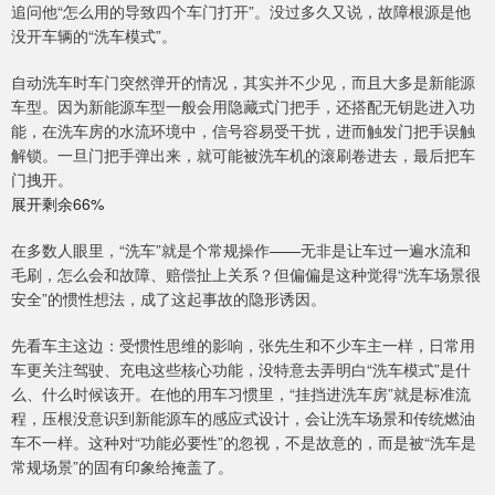
追问他“怎么用的导致四个车门打开”。没过多久又说，故障根源是他
没开车辆的“洗车模式”。
自动洗车时车门突然弹开的情况，其实并不少见，而且大多是新能源
车型。因为新能源车型一般会用隐藏式门把手，还搭配无钥匙进入功
能，在洗车房的水流环境中，信号容易受干扰，进而触发门把手误触
解锁。一旦门把手弹出来，就可能被洗车机的滚刷卷进去，最后把车
门拽开。
展开剩余66%
在多数人眼里，“洗车”就是个常规操作——无非是让车过一遍水流和
毛刷，怎么会和故障、赔偿扯上关系？但偏偏是这种觉得“洗车场景很
安全”的惯性想法，成了这起事故的隐形诱因。
先看车主这边：受惯性思维的影响，张先生和不少车主一样，日常用
车更关注驾驶、充电这些核心功能，没特意去弄明白“洗车模式”是什
么、什么时候该开。在他的用车习惯里，“挂挡进洗车房”就是标准流
程，压根没意识到新能源车的感应式设计，会让洗车场景和传统燃油
车不一样。这种对“功能必要性”的忽视，不是故意的，而是被“洗车是
常规场景”的固有印象给掩盖了。