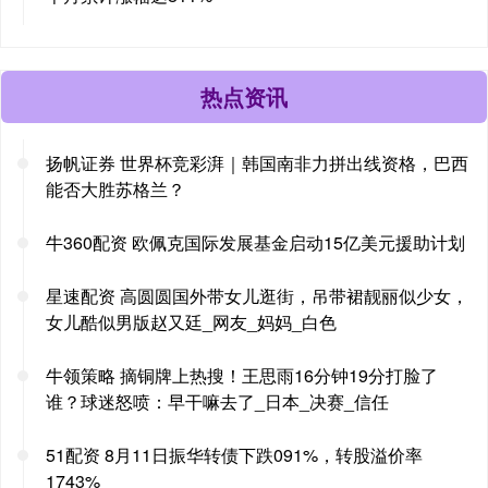
热点资讯
扬帆证券 世界杯竞彩湃｜韩国南非力拼出线资格，巴西
能否大胜苏格兰？
牛360配资 欧佩克国际发展基金启动15亿美元援助计划
星速配资 高圆圆国外带女儿逛街，吊带裙靓丽似少女，
女儿酷似男版赵又廷_网友_妈妈_白色
牛领策略 摘铜牌上热搜！王思雨16分钟19分打脸了
谁？球迷怒喷：早干嘛去了_日本_决赛_信任
51配资 8月11日振华转债下跌091%，转股溢价率
1743%