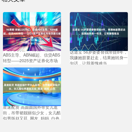
98策略 突破228万亿：企业
达道宝 56岁婆婆替我带娃8年，
ABS主导、ABN崛起、信贷ABS
我嫌她脏要赶走，结果她转身一
转型——2025资产证券化市场
句话，让我羞愧难当
深度扫描
星速配资 高圆圆国外带女儿逛
街，吊带裙靓丽似少女，女儿酷
似男版赵又廷_网友_妈妈_白色