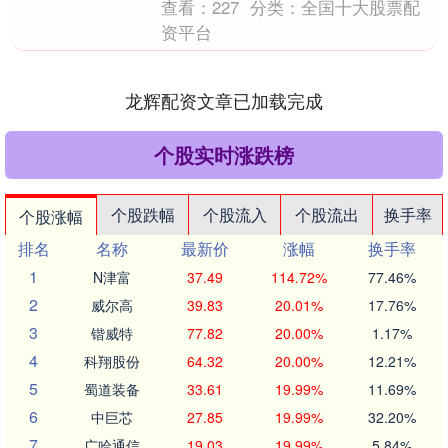
查看：
227
分类：
全国十大股票配
资平台
龙辉配资文章已加载完成
个股实时涨跌榜
个股跌幅
个股流入
个股流出
换手率
个股涨幅
排名
名称
最新价
涨幅
换手率
1
N津富
37.49
114.72%
77.46%
2
威尔高
39.83
20.01%
17.76%
3
锴威特
77.82
20.00%
1.17%
4
科翔股份
64.32
20.00%
12.21%
5
蜀道装备
33.61
19.99%
11.69%
6
中巨芯
27.85
19.99%
32.20%
7
广哈通信
19.03
19.99%
5.84%