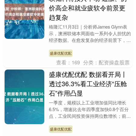
价高企和就业疲软令前景更
趋复杂
格隆汇11月3日｜分析师James Glynn表
示，澳洲联储本周面临一系列令人担忧的
经济数据。在愈发复杂的经济前景下，该
行几乎肯定将在周二维持3.60%的现金
利....
盛康优配优配
查看：
169
分类：
配资操盘股票
盛康优配优配 数据看开局丨
透过36.3%看工业经济“压舱
石”作用凸显
一季度，规模以上工业增加值同比增长
6.5%，增速比去年四季度加快0.8个百分
点，工业民间投资保持两位数增长；前两
个月数字产业完成业务收入同比增长
8.2%，人形机....
盛康优配优配