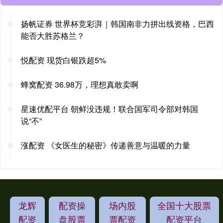
扬帆证券 世界杯竞彩湃｜韩国南非力拼出线资格，巴西
能否大胜苏格兰？
悦配资 现货白银跌超5%
蜂窝配资 36.98万，理想真敢卖啊
星速优配平台 朝鲜没违规！联合国军司令部对韩国
说“不”
涨配资 《女医生的秘密》传递善意与温暖的力量
龙辉
配资操
场内股
全国十大股票
配资
盘股票
票配资
配资平台