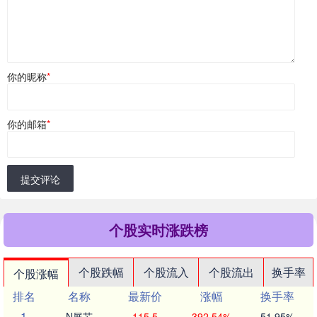
你的昵称
*
你的邮箱
*
提交评论
个股实时涨跌榜
个股跌幅
个股流入
个股流出
换手率
个股涨幅
排名
名称
最新价
涨幅
换手率
1
N展芯
115.5
392.54%
51.95%