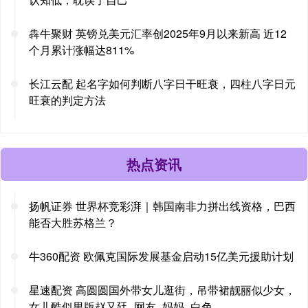
犇牛聚财 英镑兑美元汇率创2025年9月以来新高 近12
个月累计涨幅达811%
长江云配 起名字如何判断八字日干旺衰，四柱八字日元
旺衰的判定方法
热点资讯
扬帆证券 世界杯竞彩湃｜韩国南非力拼出线资格，巴西
能否大胜苏格兰？
牛360配资 欧佩克国际发展基金启动15亿美元援助计划
星速配资 高圆圆国外带女儿逛街，吊带裙靓丽似少女，
女儿酷似男版赵又廷_网友_妈妈_白色