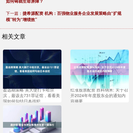
如何铸就生命屏障？
下一篇：
捷希源配资 机构：百强物业服务企业发展策略由“扩规
模”转为“增绩效”
相关文章
盈远期策略 美大使打卡哈尔
红涨股票配资 胜科纳米: 关于召
滨，最该去731罪证馆，看看美
开2024年年度股东会的通知内
国如何勾结日本战犯
容摘要