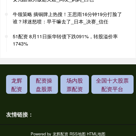
牛领策略 摘铜牌上热搜！王思雨16分钟19分打脸了
谁？球迷怒喷：早干嘛去了_日本_决赛_信任
51配资 8月11日振华转债下跌091%，转股溢价率
1743%
龙辉
配资操
场内股
全国十大股票
配资
盘股票
票配资
配资平台
友情链接：
Powered by
龙辉配资
RSS地图
HTML地图