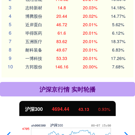
3
志特新材
14.8
20.03%
14.18%
4
博腾股份
20.44
20.02%
14.77%
5
近岸蛋白
46.72
20.01%
5.62%
6
毕得医药
61.6
20.01%
6.12%
7
五洲医疗
83.62
20.01%
18.37%
8
耐科装备
49.67
20.01%
6.83%
9
一博科技
53.33
20.01%
17.26%
10
方邦股份
146.16
20.00%
7.68%
沪深京行情 实时轮播
北证50
1134.24
0.93%
11.37
1