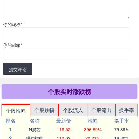
你的昵称
*
你的邮箱
*
提交评论
个股实时涨跌榜
个股跌幅
个股流入
个股流出
换手率
个股涨幅
排名
名称
最新价
涨幅
换手率
1
N展芯
116.52
396.89%
79.39%
2
锐翔智能
110.02
20.21%
16.80%