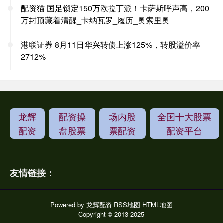
配资猫 国足锁定150万欧拉丁派！卡萨斯呼声高，200
万封顶藏着清醒_卡纳瓦罗_履历_奥索里奥
港联证券 8月11日华兴转债上涨125%，转股溢价率
2712%
龙辉
配资操
场内股
全国十大股票
配资
盘股票
票配资
配资平台
友情链接：
Powered by
龙辉配资
RSS地图
HTML地图
Copyright
© 2013-2025