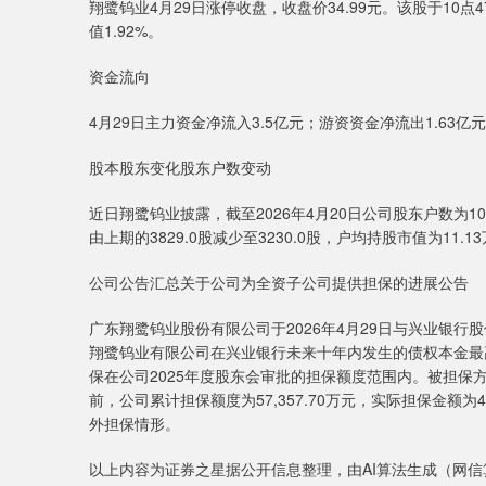
翔鹭钨业4月29日涨停收盘，收盘价34.99元。该股于10
值1.92%。
资金流向
4月29日主力资金净流入3.5亿元；游资资金净流出1.63亿
股本股东变化股东户数变动
近日翔鹭钨业披露，截至2026年4月20日公司股东户数为10.
由上期的3829.0股减少至3230.0股，户均持股市值为11.1
公司公告汇总关于公司为全资子公司提供担保的进展公告
广东翔鹭钨业股份有限公司于2026年4月29日与兴业银
翔鹭钨业有限公司在兴业银行未来十年内发生的债权本金最高
保在公司2025年度股东会审批的担保额度范围内。被担
前，公司累计担保额度为57,357.70万元，实际担保金额为
外担保情形。
以上内容为证券之星据公开信息整理，由AI算法生成（网信算备31