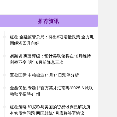
推荐资讯
红盘 金融监管总局：将出8项增量政策 全力巩
固经济回升向好
易融资 惠誉评级：预计美联储将在12月维持
利率不变 明年6月前降息三次
宝盈国际 中粮糖业11月11日涨停分析
金鑫优配 专题 | “百万英才汇南粤”2025 N城联
动秋季招聘·广州
红盘策略 印尼称与美国的贸易谈判已解决所
有实质性问题 两国总统1月底将签署协议