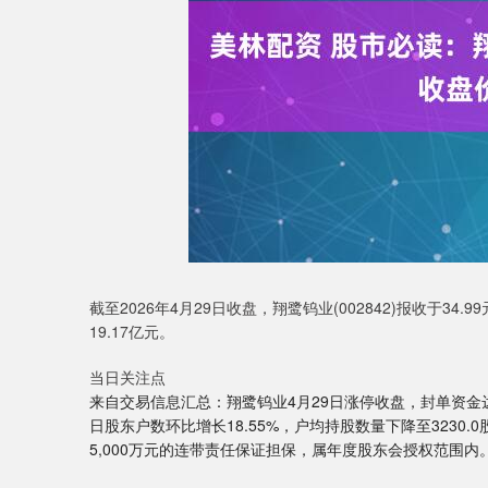
上证指数
3940.04
4.40
2.13%
39.68
1.
截至2026年4月29日收盘，翔鹭钨业(002842)报收于34.
19.17亿元。
当日关注点
来自交易信息汇总：翔鹭钨业4月29日涨停收盘，封单资金达1
日股东户数环比增长18.55%，户均持股数量下降至323
5,000万元的连带责任保证担保，属年度股东会授权范围内