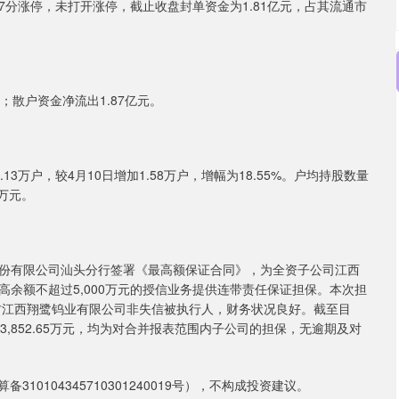
点47分涨停，未打开涨停，截止收盘封单资金为1.81亿元，占其流通市
元；散户资金净流出1.87亿元。
13万户，较4月10日增加1.58万户，增幅为18.55%。户均持股数量
3万元。
行股份有限公司汕头分行签署《最高额保证合同》，为全资子公司江西
余额不超过5,000万元的授信业务提供连带责任保证担保。本次担
保方江西翔鹭钨业有限公司非失信被执行人，财务状况良好。截至目
43,852.65万元，均为对合并报表范围内子公司的担保，无逾期及对
0104345710301240019号），不构成投资建议。