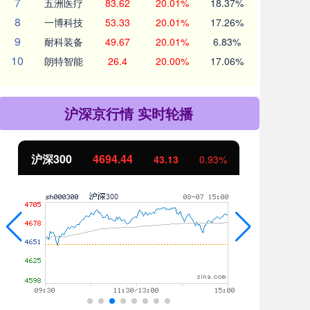
7
五洲医疗
83.62
20.01%
18.37%
8
一博科技
53.33
20.01%
17.26%
9
耐科装备
49.67
20.01%
6.83%
10
朗特智能
26.4
20.00%
17.06%
沪深京行情 实时轮播
沪深300
4694.44
北
43.13
0.93%