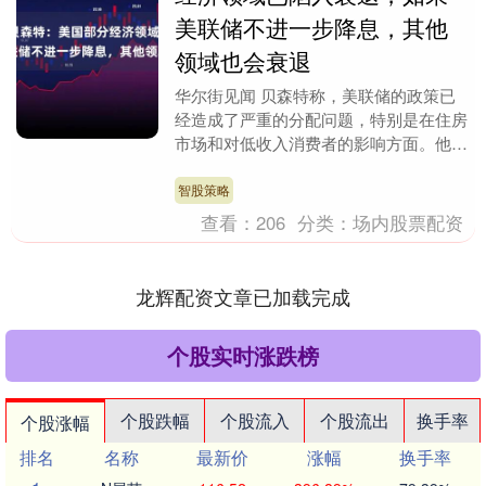
美联储不进一步降息，其他
领域也会衰退
华尔街见闻 贝森特称，美联储的政策已
经造成了严重的分配问题，特别是在住房
市场和对低收入消费者的影响方面。他认
为美联储可以通过降息来解决“住房衰
退”问题，并帮助负....
智股策略
查看：
206
分类：
场内股票配资
龙辉配资文章已加载完成
个股实时涨跌榜
个股跌幅
个股流入
个股流出
换手率
个股涨幅
排名
名称
最新价
涨幅
换手率