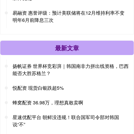
易融资 惠誉评级：预计美联储将在12月维持利率不变
明年6月前降息三次
最新文章
扬帆证券 世界杯竞彩湃｜韩国南非力拼出线资格，巴西
能否大胜苏格兰？
悦配资 现货白银跌超5%
蜂窝配资 36.98万，理想真敢卖啊
星速优配平台 朝鲜没违规！联合国军司令部对韩国
说“不”