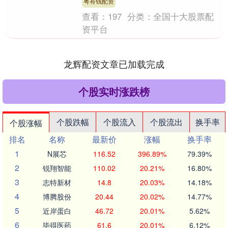
排演的《红灯....
粤有钱配资
查看：
197
分类：
全国十大股票配
资平台
龙辉配资文章已加载完成
个股实时涨跌榜
个股跌幅
个股流入
个股流出
换手率
个股涨幅
排名
名称
最新价
涨幅
换手率
1
N展芯
116.52
396.89%
79.39%
2
锐翔智能
110.02
20.21%
16.80%
3
志特新材
14.8
20.03%
14.18%
4
博腾股份
20.44
20.02%
14.77%
5
近岸蛋白
46.72
20.01%
5.62%
6
毕得医药
61.6
20.01%
6.12%