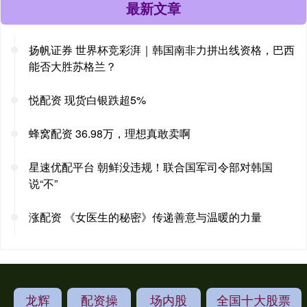
最新文章
扬帆证券 世界杯竞彩湃｜韩国南非力拼出线资格，巴西
能否大胜苏格兰？
悦配资 现货白银跌超5%
蜂窝配资 36.98万，理想真敢卖啊
星速优配平台 朝鲜没违规！联合国军司令部对韩国
说“不”
涨配资 《女医生的秘密》传递善意与温暖的力量
龙辉
配资操
场内股
全国十大股票