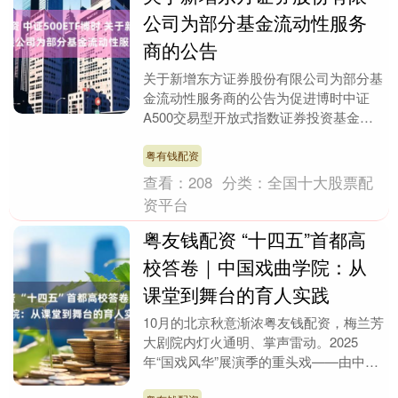
公司为部分基金流动性服务
商的公告
关于新增东方证券股份有限公司为部分基
金流动性服务商的公告为促进博时中证
A500交易型开放式指数证券投资基金
（159357）、博时中证500交易型开放式
指数证券投....
粤有钱配资
查看：
208
分类：
全国十大股票配
资平台
粤友钱配资 “十四五”首都高
校答卷｜中国戏曲学院：从
课堂到舞台的育人实践
10月的北京秋意渐浓粤友钱配资，梅兰芳
大剧院内灯火通明、掌声雷动。2025
年“国戏风华”展演季的重头戏——由中国
戏曲学院师生与国家京剧院创作团队共同