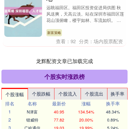
远眺福田区。福田区投资促进局供图 秋
风送爽，天高云淡。站在深圳市福田区莲
花山顶俯瞰，楼宇如林、车流如织。 作
为深圳的中心城区，福田有时代潮涌的凌
云高度，有烟火漫....
新富策略
查看：
92
分类：
场内股票配资
龙辉配资文章已加载完成
个股实时涨跌榜
个股跌幅
个股流入
个股流出
换手率
个股涨幅
排名
名称
最新价
涨幅
换手率
1
N津富
40.95
134.54%
48.34%
2
锴威特
77.82
20.00%
0.89%
3
广哈通信
19.03
19.99%
5.24%