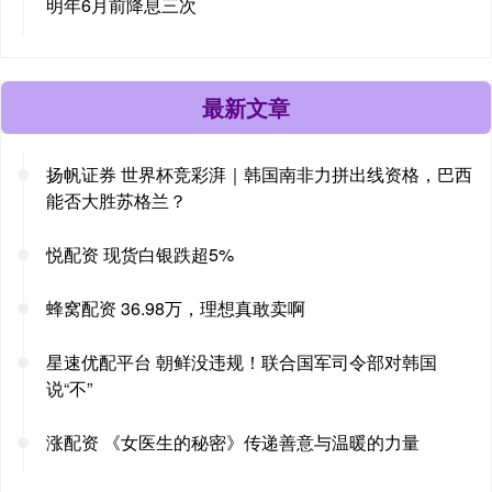
明年6月前降息三次
最新文章
扬帆证券 世界杯竞彩湃｜韩国南非力拼出线资格，巴西
能否大胜苏格兰？
悦配资 现货白银跌超5%
蜂窝配资 36.98万，理想真敢卖啊
星速优配平台 朝鲜没违规！联合国军司令部对韩国
说“不”
涨配资 《女医生的秘密》传递善意与温暖的力量