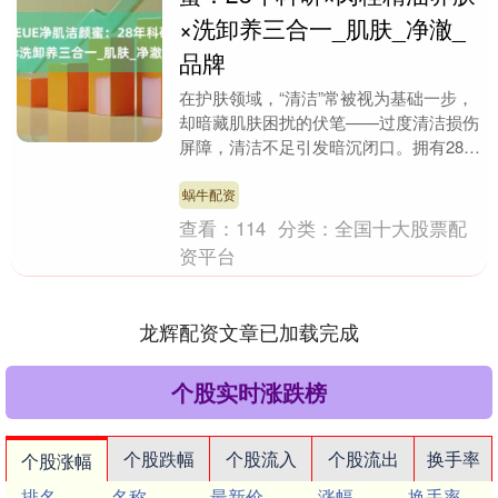
×洗卸养三合一_肌肤_净澈_
品牌
在护肤领域，“清洁”常被视为基础一步，
却暗藏肌肤困扰的伏笔——过度清洁损伤
屏障，清洁不足引发暗沉闭口。拥有28年
深厚科研积淀的专业护肤品牌NEUE，以
一瓶净肌润....
蜗牛配资
查看：
114
分类：
全国十大股票配
资平台
龙辉配资文章已加载完成
个股实时涨跌榜
个股跌幅
个股流入
个股流出
换手率
个股涨幅
排名
名称
最新价
涨幅
换手率