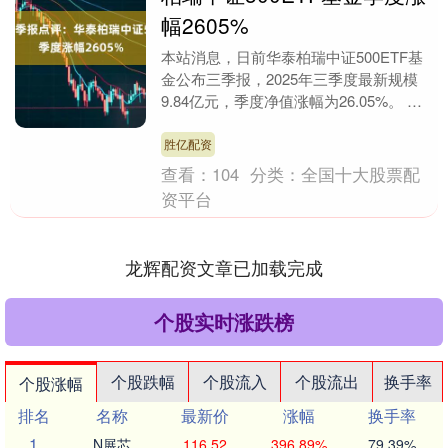
幅2605%
本站消息，日前华泰柏瑞中证500ETF基
金公布三季报，2025年三季度最新规模
9.84亿元，季度净值涨幅为26.05%。 从
业绩表现来看，华泰柏瑞中证500ET....
胜亿配资
查看：
104
分类：
全国十大股票配
资平台
龙辉配资文章已加载完成
个股实时涨跌榜
个股跌幅
个股流入
个股流出
换手率
个股涨幅
排名
名称
最新价
涨幅
换手率
1
N展芯
116.52
396.89%
79.39%