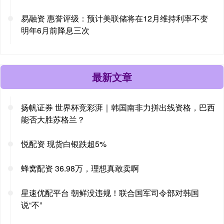
易融资 惠誉评级：预计美联储将在12月维持利率不变
明年6月前降息三次
最新文章
扬帆证券 世界杯竞彩湃｜韩国南非力拼出线资格，巴西
能否大胜苏格兰？
悦配资 现货白银跌超5%
蜂窝配资 36.98万，理想真敢卖啊
星速优配平台 朝鲜没违规！联合国军司令部对韩国
说“不”