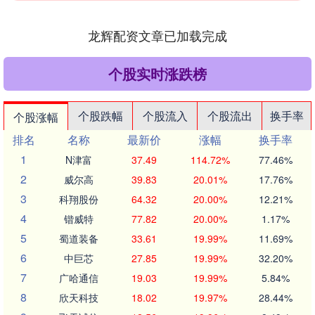
龙辉配资文章已加载完成
个股实时涨跌榜
个股跌幅
个股流入
个股流出
换手率
个股涨幅
排名
名称
最新价
涨幅
换手率
1
N津富
37.49
114.72%
77.46%
2
威尔高
39.83
20.01%
17.76%
3
科翔股份
64.32
20.00%
12.21%
4
锴威特
77.82
20.00%
1.17%
5
蜀道装备
33.61
19.99%
11.69%
6
中巨芯
27.85
19.99%
32.20%
7
广哈通信
19.03
19.99%
5.84%
8
欣天科技
18.02
19.97%
28.44%