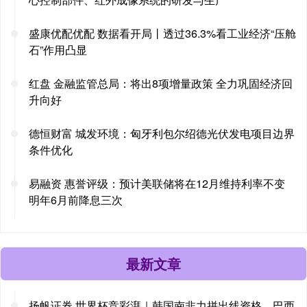
盛康优配优配 数据看开局丨透过36.3%看工业经济“压舱
石”作用凸显
红盘 金融监管总局：将出8项增量政策 全力巩固经济回
升向好
德恒财富 城发环境：匈牙利包尔绍德光伏发电项目边界
条件优化
易融资 惠誉评级：预计美联储将在12月维持利率不变
明年6月前降息三次
最新文章
扬帆证券 世界杯竞彩湃｜韩国南非力拼出线资格，巴西