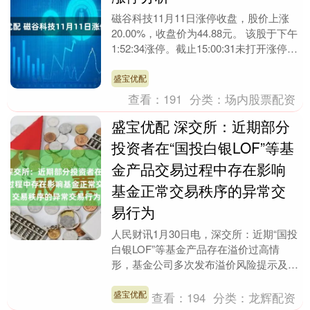
磁谷科技11月11日涨停收盘，股价上涨
20.00%，收盘价为44.88元。 该股于下午
1:52:34涨停。截止15:00:31未打开涨停，
封住涨停时长1小时7....
盛宝优配
查看：
191
分类：
场内股票配资
盛宝优配 深交所：近期部分
投资者在“国投白银LOF”等基
金产品交易过程中存在影响
基金正常交易秩序的异常交
易行为
人民财讯1月30日电，深交所：近期“国投
白银LOF”等基金产品存在溢价过高情
形，基金公司多次发布溢价风险提示及停
牌公告，但相关基金产品溢价率仍继续上
升，部分投资....
盛宝优配
查看：
194
分类：
龙辉配资