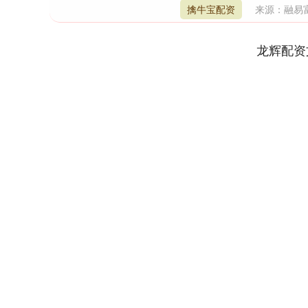
擒牛宝配资
来源：融易
龙辉配资
深证成指
14311.01
9.68
1.02%
200.89
1