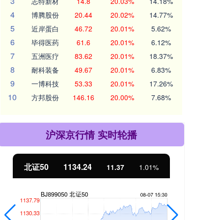
3
志特新材
14.8
20.03%
14.18%
4
博腾股份
20.44
20.02%
14.77%
5
近岸蛋白
46.72
20.01%
5.62%
6
毕得医药
61.6
20.01%
6.12%
7
五洲医疗
83.62
20.01%
18.37%
8
耐科装备
49.67
20.01%
6.83%
9
一博科技
53.33
20.01%
17.26%
10
方邦股份
146.16
20.00%
7.68%
沪深京行情 实时轮播
北证50
1134.24
创
11.37
1.01%