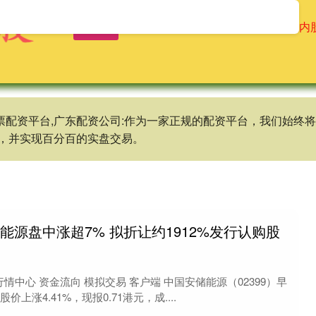
首页
龙辉配资
配资操盘股票
场内
股票配资平台,广东配资公司:作为一家正规的配资平台，我们始
，并实现百分百的实盘交易。
能源盘中涨超7% 拟折让约1912%发行认购股
行情中心 资金流向 模拟交易 客户端 中国安储能源（02399）早
上涨4.41%，现报0.71港元，成....