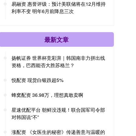
易融资 惠誉评级：预计美联储将在12月维持
利率不变 明年6月前降息三次
最新文章
扬帆证券 世界杯竞彩湃｜韩国南非力拼出线
资格，巴西能否大胜苏格兰？
悦配资 现货白银跌超5%
蜂窝配资 36.98万，理想真敢卖啊
星速优配平台 朝鲜没违规！联合国军司令部
对韩国说“不”
涨配资 《女医生的秘密》传递善意与温暖的