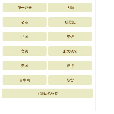
第一证券
大咖
公布
股盈汇
法国
英镑
官员
股民钱包
美国
银行
富牛网
期货
全部话题标签