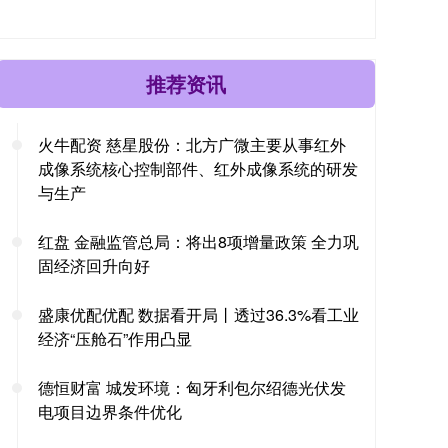
推荐资讯
火牛配资 慈星股份：北方广微主要从事红外
成像系统核心控制部件、红外成像系统的研发
与生产
红盘 金融监管总局：将出8项增量政策 全力巩
固经济回升向好
盛康优配优配 数据看开局丨透过36.3%看工业
经济“压舱石”作用凸显
德恒财富 城发环境：匈牙利包尔绍德光伏发
电项目边界条件优化