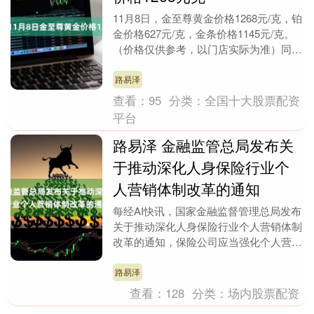
11月8日，金至尊黄金价格1268元/克，铂
金价格627元/克，金条价格1145元/克。
（价格仅供参考，以门店实际为准）同日
上海黄金交易所现货黄金AU9999最....
路易泽
查看：
95
分类：
全国十大股票配资
平台
路易泽 金融监管总局发布关
于推动深化人身保险行业个
人营销体制改革的通知
每经AI快讯，国家金融监督管理总局发布
关于推动深化人身保险行业个人营销体制
改革的通知，保险公司应当强化个人营销
制度设计、产品研发、行为管控、费用管
理等环节中的合....
路易泽
查看：
128
分类：
场内股票配资