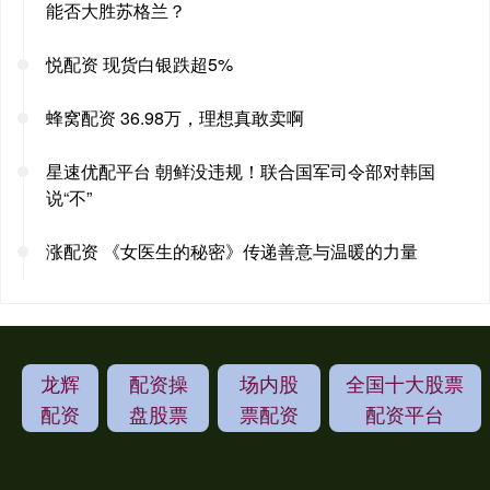
能否大胜苏格兰？
悦配资 现货白银跌超5%
蜂窝配资 36.98万，理想真敢卖啊
星速优配平台 朝鲜没违规！联合国军司令部对韩国
说“不”
涨配资 《女医生的秘密》传递善意与温暖的力量
龙辉
配资操
场内股
全国十大股票
配资
盘股票
票配资
配资平台