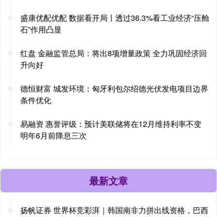
盛康优配优配 数据看开局丨透过36.3%看工业经济“压舱
石”作用凸显
红盘 金融监管总局：将出8项增量政策 全力巩固经济回
升向好
德恒财富 城发环境：匈牙利包尔绍德光伏发电项目边界
条件优化
易融资 惠誉评级：预计美联储将在12月维持利率不变
明年6月前降息三次
最新文章
扬帆证券 世界杯竞彩湃｜韩国南非力拼出线资格，巴西