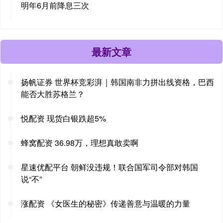
明年6月前降息三次
最新文章
扬帆证券 世界杯竞彩湃｜韩国南非力拼出线资格，巴西
能否大胜苏格兰？
悦配资 现货白银跌超5%
蜂窝配资 36.98万，理想真敢卖啊
星速优配平台 朝鲜没违规！联合国军司令部对韩国
说“不”
涨配资 《女医生的秘密》传递善意与温暖的力量