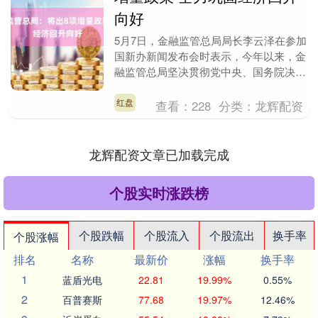
向好
5月7日，金融监管总局局长李云泽在参加
国新办新闻发布会时表示，今年以来，金
融监管总局坚决贯彻党中央、国务院决策
部署，认真落实4月25日中央政治局会议
精神，强化底....
红盘
查看：
228
分类：
龙辉配资
龙辉配资文章已加载完成
个股实时涨跌榜
个股跌幅
个股流入
个股流出
换手率
个股涨幅
排名
名称
最新价
涨幅
换手率
1
蓝盾光电
22.81
19.99%
0.55%
2
百普赛斯
77.68
19.97%
12.46%