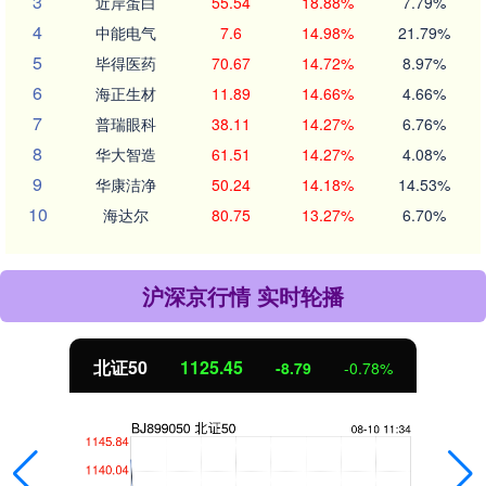
3
近岸蛋白
55.54
18.88%
7.79%
4
中能电气
7.6
14.98%
21.79%
5
毕得医药
70.67
14.72%
8.97%
6
海正生材
11.89
14.66%
4.66%
7
普瑞眼科
38.11
14.27%
6.76%
8
华大智造
61.51
14.27%
4.08%
9
华康洁净
50.24
14.18%
14.53%
10
海达尔
80.75
13.27%
6.70%
沪深京行情 实时轮播
北证50
1125.45
-8.79
-0.78%