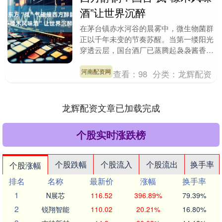
酒”让世界沉醉
在茅台镇赤水河谷的晨雾中，微生物菌群
正以千年未变的节奏苏醒。当第一缕阳光
穿透云层，国台酒厂已蒸腾起袅袅酱香—
这里孕育的不只是茅台镇正宗酱酒，更藏
着一场东西方酿造....
河南配资网
查看：
98
分类：
龙辉配资
龙辉配资文章已加载完成
个股实时涨跌榜
个股跌幅
个股流入
个股流出
换手率
个股涨幅
排名
名称
最新价
涨幅
换手率
1
N展芯
116.52
396.89%
79.39%
2
锐翔智能
110.02
20.21%
16.80%