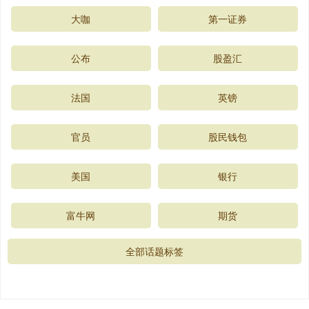
大咖
第一证券
公布
股盈汇
法国
英镑
官员
股民钱包
美国
银行
富牛网
期货
全部话题标签