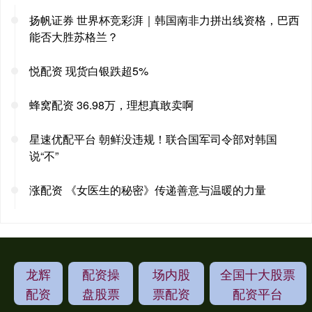
扬帆证券 世界杯竞彩湃｜韩国南非力拼出线资格，巴西
能否大胜苏格兰？
悦配资 现货白银跌超5%
蜂窝配资 36.98万，理想真敢卖啊
星速优配平台 朝鲜没违规！联合国军司令部对韩国
说“不”
涨配资 《女医生的秘密》传递善意与温暖的力量
龙辉
配资操
场内股
全国十大股票
配资
盘股票
票配资
配资平台