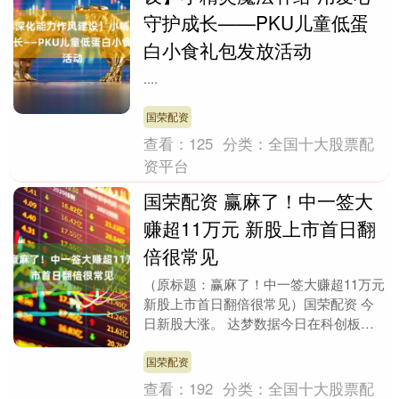
守护成长——PKU儿童低蛋
白小食礼包发放活动
....
国荣配资
查看：
125
分类：
全国十大股票配
资平台
国荣配资 赢麻了！中一签大
赚超11万元 新股上市首日翻
倍很常见
（原标题：赢麻了！中一签大赚超11万元
新股上市首日翻倍很常见）国荣配资 今
日新股大涨。 达梦数据今日在科创板正
式上市，引发关注。该股发行价86.96元/
股，今....
国荣配资
查看：
192
分类：
全国十大股票配