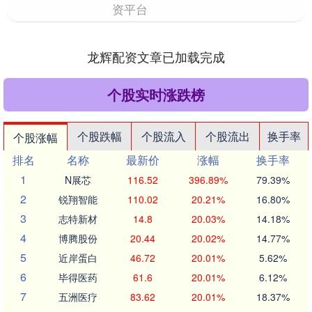
资平台
龙辉配资文章已加载完成
个股实时涨跌榜
个股跌幅
个股流入
个股流出
换手率
个股涨幅
排名
名称
最新价
涨幅
换手率
1
N展芯
116.52
396.89%
79.39%
2
锐翔智能
110.02
20.21%
16.80%
3
志特新材
14.8
20.03%
14.18%
4
博腾股份
20.44
20.02%
14.77%
5
近岸蛋白
46.72
20.01%
5.62%
6
毕得医药
61.6
20.01%
6.12%
7
五洲医疗
83.62
20.01%
18.37%