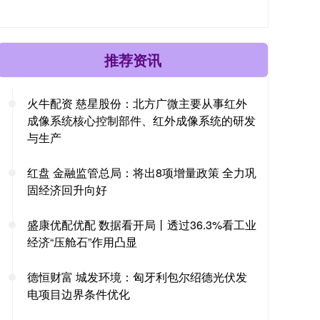
推荐资讯
火牛配资 慈星股份：北方广微主要从事红外
成像系统核心控制部件、红外成像系统的研发
与生产
红盘 金融监管总局：将出8项增量政策 全力巩
固经济回升向好
盛康优配优配 数据看开局丨透过36.3%看工业
经济“压舱石”作用凸显
德恒财富 城发环境：匈牙利包尔绍德光伏发
电项目边界条件优化