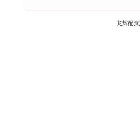
龙辉配资
深证成指
14110.12
1.92
0.57%
-34.08
-