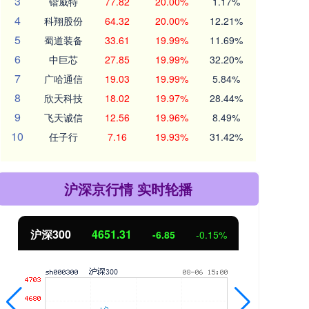
3
锴威特
77.82
20.00%
1.17%
4
科翔股份
64.32
20.00%
12.21%
5
蜀道装备
33.61
19.99%
11.69%
6
中巨芯
27.85
19.99%
32.20%
7
广哈通信
19.03
19.99%
5.84%
8
欣天科技
18.02
19.97%
28.44%
9
飞天诚信
12.56
19.96%
8.49%
10
任子行
7.16
19.93%
31.42%
沪深京行情 实时轮播
北证50
1122.88
创业
3.42
0.30%