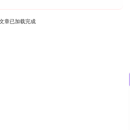
文章已加载完成
沪深300
4651.31
0.24%
-6.85
-0.15%