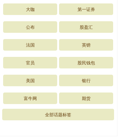
大咖
第一证券
公布
股盈汇
法国
英镑
官员
股民钱包
美国
银行
富牛网
期货
全部话题标签