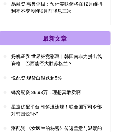
易融资 惠誉评级：预计美联储将在12月维持
利率不变 明年6月前降息三次
最新文章
扬帆证券 世界杯竞彩湃｜韩国南非力拼出线
资格，巴西能否大胜苏格兰？
悦配资 现货白银跌超5%
蜂窝配资 36.98万，理想真敢卖啊
星速优配平台 朝鲜没违规！联合国军司令部
对韩国说“不”
涨配资 《女医生的秘密》传递善意与温暖的