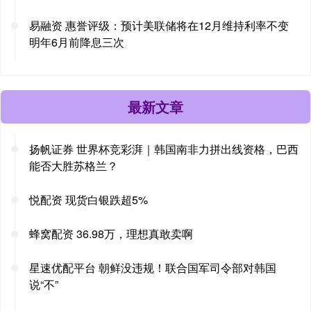
易融资 惠誉评级：预计美联储将在12月维持利率不变
明年6月前降息三次
最新文章
扬帆证券 世界杯竞彩湃｜韩国南非力拼出线资格，巴西
能否大胜苏格兰？
悦配资 现货白银跌超5%
蜂窝配资 36.98万，理想真敢卖啊
星速优配平台 朝鲜没违规！联合国军司令部对韩国
说“不”