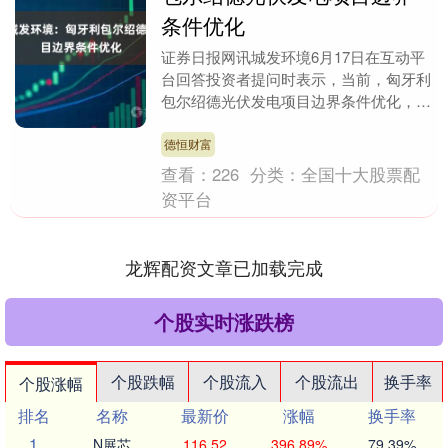
条件优化
证券日报网讯城发环境6月17日在互动平
台回答投资者提问时表示，当前，匈牙利
包尔绍德光伏发电项目边界条件优化，公
司正积极推进相关工作，项目招采及工程
建设前期准备工....
德恒财富
查看：
226
分类：
全国十大股票配
资平台
龙辉配资文章已加载完成
个股实时涨跌榜
个股跌幅
个股流入
个股流出
换手率
个股涨幅
排名
名称
最新价
涨幅
换手率
1
N展芯
116.52
396.89%
79.39%