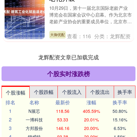
10月29日，第十一届北京国际老龄产业
博览会在国家会议中心启幕。作为北京市
老龄产业协会的重要成员单位，北京市住
宅产业化集团携“好房子”系列适老化创新
成果集中亮相....
大御优配
查看：
116
分类：
龙辉配资
龙辉配资文章已加载完成
个股实时涨跌榜
个股跌幅
个股流入
个股流出
换手率
个股涨幅
排名
名称
最新价
涨幅
换手率
1
N展芯
118.56
405.59%
50.80%
2
一博科技
53.33
20.01%
15.16%
3
方邦股份
146.16
20.00%
6.53%
4
锴威特
93.38
20.00%
1.56%