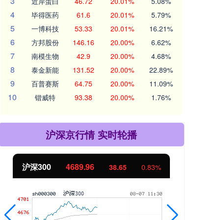
3
近岸蛋白
46.72
20.01%
5.08%
4
毕得医药
61.6
20.01%
5.79%
5
一博科技
53.33
20.01%
16.21%
6
方邦股份
146.16
20.00%
6.62%
7
南模生物
42.9
20.00%
4.68%
8
泰金新能
131.52
20.00%
22.89%
9
百普赛斯
64.75
20.00%
11.09%
10
锴威特
93.38
20.00%
1.76%
沪深京行情 实时轮播
沪深300
4689.96
北
38.65
0.83%