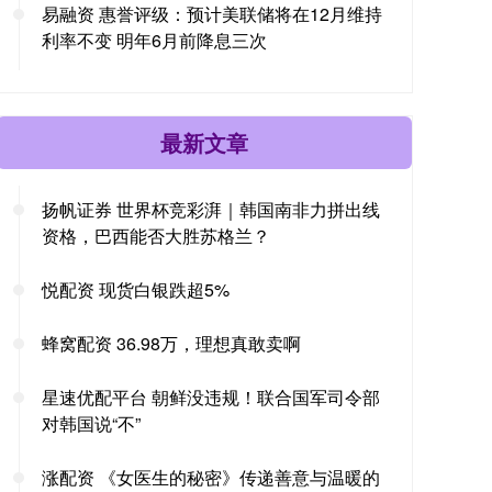
易融资 惠誉评级：预计美联储将在12月维持
利率不变 明年6月前降息三次
最新文章
扬帆证券 世界杯竞彩湃｜韩国南非力拼出线
资格，巴西能否大胜苏格兰？
悦配资 现货白银跌超5%
蜂窝配资 36.98万，理想真敢卖啊
星速优配平台 朝鲜没违规！联合国军司令部
对韩国说“不”
涨配资 《女医生的秘密》传递善意与温暖的