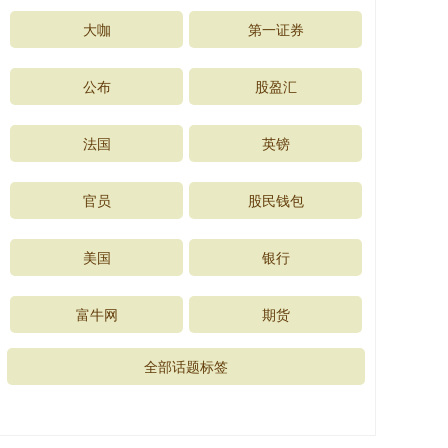
大咖
第一证券
公布
股盈汇
法国
英镑
官员
股民钱包
美国
银行
富牛网
期货
全部话题标签