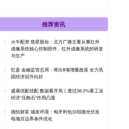
推荐资讯
火牛配资 慈星股份：北方广微主要从事红外
成像系统核心控制部件、红外成像系统的研发
与生产
红盘 金融监管总局：将出8项增量政策 全力巩
固经济回升向好
盛康优配优配 数据看开局丨透过36.3%看工业
经济“压舱石”作用凸显
德恒财富 城发环境：匈牙利包尔绍德光伏发
电项目边界条件优化