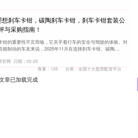
1月理想刹车卡钳，碳陶刹车卡钳，刹车卡钳套装公
评与采购指南！
卡钳的重要性不言而喻，它关乎着行车的安全与驾驶的体验。对
制动的车友来说，2025年11月在选择刹车卡钳、碳陶....
资官网
日期：02-25
查看：
135
分类：
全国十大股票配资平台
文章已加载完成
深证成指
14295.08
49%
184.96
1.31%