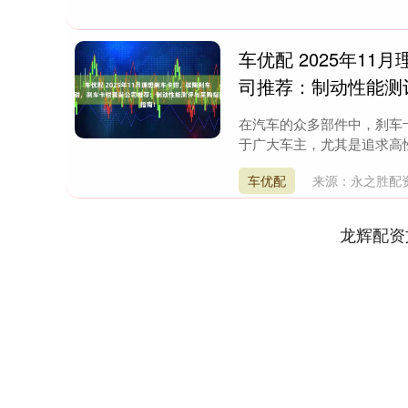
车优配 2025年1
司推荐：制动性能测
在汽车的众多部件中，刹车
于广大车主，尤其是追求高性能
车优配
来源：永之胜配
龙辉配资
上证指数
3919.51
.20
1.27%
19.16
0.