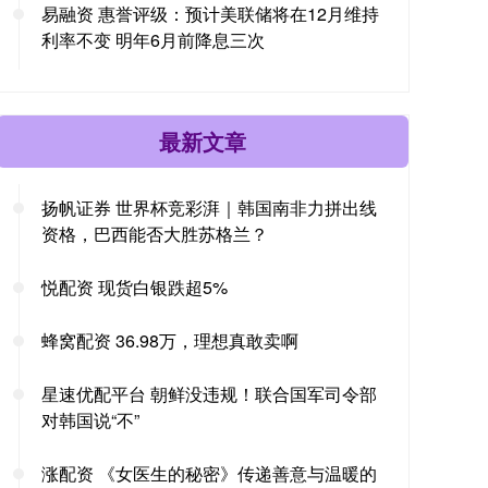
易融资 惠誉评级：预计美联储将在12月维持
利率不变 明年6月前降息三次
最新文章
扬帆证券 世界杯竞彩湃｜韩国南非力拼出线
资格，巴西能否大胜苏格兰？
悦配资 现货白银跌超5%
蜂窝配资 36.98万，理想真敢卖啊
星速优配平台 朝鲜没违规！联合国军司令部
对韩国说“不”
涨配资 《女医生的秘密》传递善意与温暖的