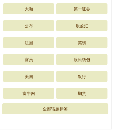
大咖
第一证券
公布
股盈汇
法国
英镑
官员
股民钱包
美国
银行
富牛网
期货
全部话题标签