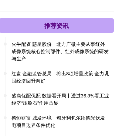
推荐资讯
火牛配资 慈星股份：北方广微主要从事红外
成像系统核心控制部件、红外成像系统的研发
与生产
红盘 金融监管总局：将出8项增量政策 全力巩
固经济回升向好
盛康优配优配 数据看开局丨透过36.3%看工业
经济“压舱石”作用凸显
德恒财富 城发环境：匈牙利包尔绍德光伏发
电项目边界条件优化