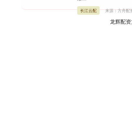
长江云配
来源：方舟配
龙辉配资
深证成指
14311.01
9.68
1.02%
200.89