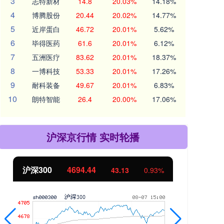
3
志特新材
14.8
20.03%
14.18%
4
博腾股份
20.44
20.02%
14.77%
5
近岸蛋白
46.72
20.01%
5.62%
6
毕得医药
61.6
20.01%
6.12%
7
五洲医疗
83.62
20.01%
18.37%
8
一博科技
53.33
20.01%
17.26%
9
耐科装备
49.67
20.01%
6.83%
10
朗特智能
26.4
20.00%
17.06%
沪深京行情 实时轮播
北证50
1134.24
创
11.37
1.01%