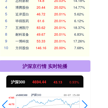
3
志特新材
14.8
20.03%
14.18%
4
博腾股份
20.44
20.02%
14.77%
5
近岸蛋白
46.72
20.01%
5.62%
6
毕得医药
61.6
20.01%
6.12%
7
五洲医疗
83.62
20.01%
18.37%
8
耐科装备
49.67
20.01%
6.83%
9
一博科技
53.33
20.01%
17.26%
10
方邦股份
146.16
20.00%
7.68%
沪深京行情 实时轮播
沪深300
4694.44
北
43.13
0.93%