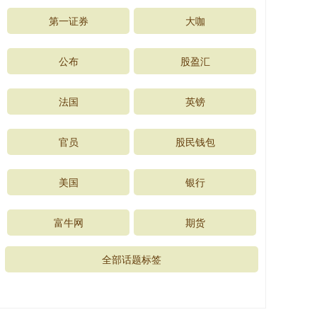
第一证券
大咖
公布
股盈汇
法国
英镑
官员
股民钱包
美国
银行
富牛网
期货
全部话题标签