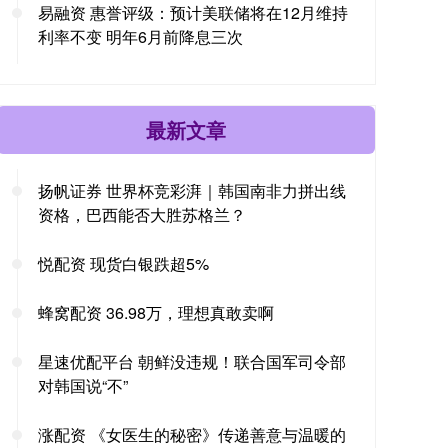
易融资 惠誉评级：预计美联储将在12月维持
利率不变 明年6月前降息三次
最新文章
扬帆证券 世界杯竞彩湃｜韩国南非力拼出线
资格，巴西能否大胜苏格兰？
悦配资 现货白银跌超5%
蜂窝配资 36.98万，理想真敢卖啊
星速优配平台 朝鲜没违规！联合国军司令部
对韩国说“不”
涨配资 《女医生的秘密》传递善意与温暖的