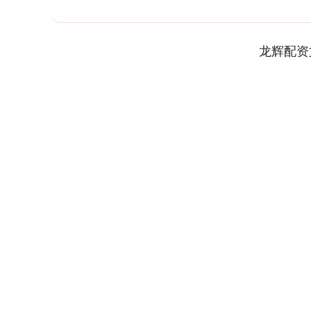
龙辉配资
上证指数
3940.04
4.40
2.13%
39.68
1.