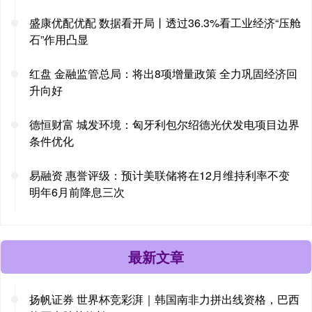
盛康优配优配 数据看开局丨透过36.3%看工业经济“压舱
石”作用凸显
红盘 金融监管总局：将出8项增量政策 全力巩固经济回
升向好
德恒财富 城发环境：匈牙利包尔绍德光伏发电项目边界
条件优化
易融资 惠誉评级：预计美联储将在12月维持利率不变
明年6月前降息三次
最新文章
扬帆证券 世界杯竞彩湃｜韩国南非力拼出线资格，巴西