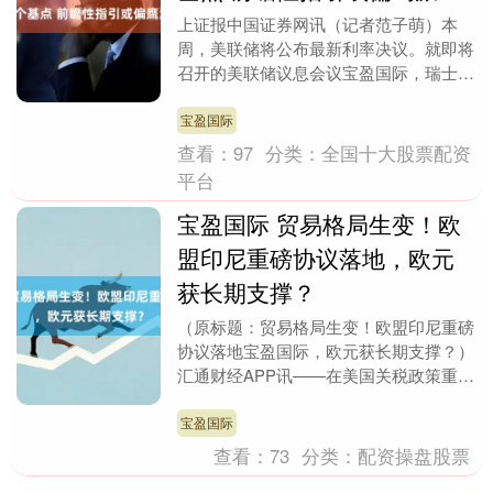
上证报中国证券网讯（记者范子萌）本
周，美联储将公布最新利率决议。就即将
召开的美联储议息会议宝盈国际，瑞士百
达财富管理美国高级经济师崔晓最新发表
观点称，预计美联储....
宝盈国际
查看：
97
分类：
全国十大股票配资
平台
宝盈国际 贸易格局生变！欧
盟印尼重磅协议落地，欧元
获长期支撑？
（原标题：贸易格局生变！欧盟印尼重磅
协议落地宝盈国际，欧元获长期支撑？）
汇通财经APP讯——在美国关税政策重塑
全球贸易格局的背景下，印度尼西亚与欧
盟周二（9月....
宝盈国际
查看：
73
分类：
配资操盘股票