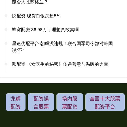
能否大胜苏格兰？
悦配资 现货白银跌超5%
蜂窝配资 36.98万，理想真敢卖啊
星速优配平台 朝鲜没违规！联合国军司令部对韩国
说“不”
涨配资 《女医生的秘密》传递善意与温暖的力量
龙辉
配资操
场内股
全国十大股票
配资
盘股票
票配资
配资平台