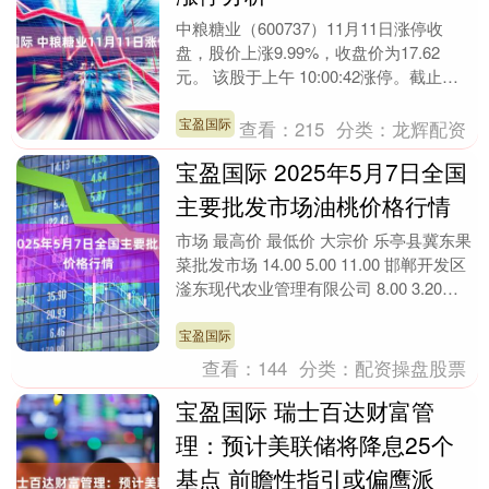
中粮糖业（600737）11月11日涨停收
盘，股价上涨9.99%，收盘价为17.62
元。 该股于上午 10:00:42涨停。截止
15:00:31打开涨停3次，封....
宝盈国际
查看：
215
分类：
龙辉配资
宝盈国际 2025年5月7日全国
主要批发市场油桃价格行情
市场 最高价 最低价 大宗价 乐亭县冀东果
菜批发市场 14.00 5.00 11.00 邯郸开发区
滏东现代农业管理有限公司 8.00 3.20
5.00 山西省....
宝盈国际
查看：
144
分类：
配资操盘股票
宝盈国际 瑞士百达财富管
理：预计美联储将降息25个
基点 前瞻性指引或偏鹰派