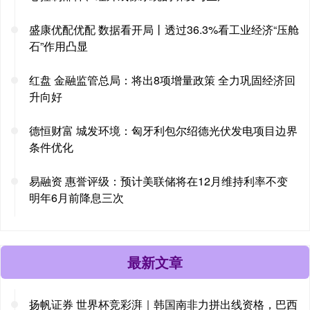
盛康优配优配 数据看开局丨透过36.3%看工业经济“压舱
石”作用凸显
红盘 金融监管总局：将出8项增量政策 全力巩固经济回
升向好
德恒财富 城发环境：匈牙利包尔绍德光伏发电项目边界
条件优化
易融资 惠誉评级：预计美联储将在12月维持利率不变
明年6月前降息三次
最新文章
扬帆证券 世界杯竞彩湃｜韩国南非力拼出线资格，巴西