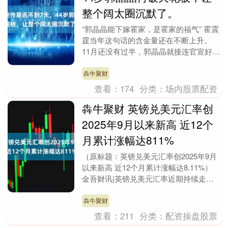
整个阔太圈沉默了。
“郭晶晶能下嫁霍家，是霍家的福气” 霍震
霆当年这句话的含金量还在不断上升。
11月还没有过半，郭晶晶就接连官宣好消
息。 恐怕连霍震霆都没想到，官宣喜讯
不到一周时....
犇牛聚财
查看：
174
分类：
场内股票配资
犇牛聚财 英镑兑美元汇率创
2025年9月以来新高 近12个
月累计涨幅达811%
（原标题：英镑兑美元汇率创2025年9月
以来新高 近12个月累计涨幅达8.11%）
金吾财讯|英镑兑美元汇率近期持续走
强，最新汇率已升至1.35，创下2025年....
犇牛聚财
查看：
211
分类：
配资操盘股票