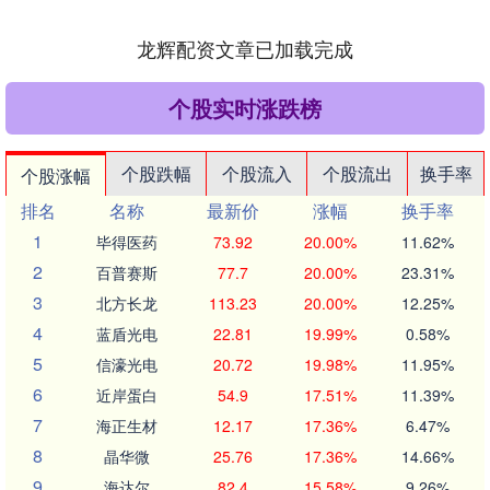
龙辉配资文章已加载完成
个股实时涨跌榜
个股跌幅
个股流入
个股流出
换手率
个股涨幅
排名
名称
最新价
涨幅
换手率
1
毕得医药
73.92
20.00%
11.62%
2
百普赛斯
77.7
20.00%
23.31%
3
北方长龙
113.23
20.00%
12.25%
4
蓝盾光电
22.81
19.99%
0.58%
5
信濠光电
20.72
19.98%
11.95%
6
近岸蛋白
54.9
17.51%
11.39%
7
海正生材
12.17
17.36%
6.47%
8
晶华微
25.76
17.36%
14.66%
9
海达尔
82.4
15.58%
9.26%