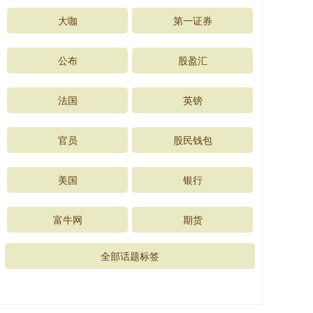
大咖
第一证券
公布
股盈汇
法国
英镑
官员
股民钱包
美国
银行
富牛网
期货
全部话题标签