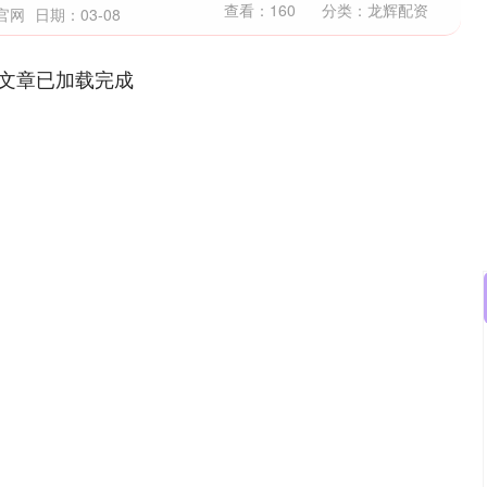
查看：
160
分类：
龙辉配资
官网
日期：03-08
文章已加载完成
沪深300
4651.31
0.24%
-6.85
-0.15%