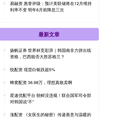
易融资 惠誉评级：预计美联储将在12月维持
利率不变 明年6月前降息三次
最新文章
扬帆证券 世界杯竞彩湃｜韩国南非力拼出线
资格，巴西能否大胜苏格兰？
悦配资 现货白银跌超5%
蜂窝配资 36.98万，理想真敢卖啊
星速优配平台 朝鲜没违规！联合国军司令部
对韩国说“不”
涨配资 《女医生的秘密》传递善意与温暖的