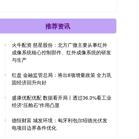
推荐资讯
火牛配资 慈星股份：北方广微主要从事红外
成像系统核心控制部件、红外成像系统的研发
与生产
红盘 金融监管总局：将出8项增量政策 全力巩
固经济回升向好
盛康优配优配 数据看开局丨透过36.3%看工业
经济“压舱石”作用凸显
德恒财富 城发环境：匈牙利包尔绍德光伏发
电项目边界条件优化