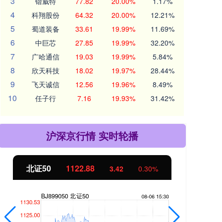
3
锴威特
77.82
20.00%
1.17%
4
科翔股份
64.32
20.00%
12.21%
5
蜀道装备
33.61
19.99%
11.69%
6
中巨芯
27.85
19.99%
32.20%
7
广哈通信
19.03
19.99%
5.84%
8
欣天科技
18.02
19.97%
28.44%
9
飞天诚信
12.56
19.96%
8.49%
10
任子行
7.16
19.93%
31.42%
沪深京行情 实时轮播
北证50
1122.88
创业
3.42
0.30%