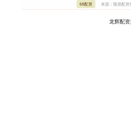
68配资
来源：隆源配资
龙辉配资
深证成指
14110.12
1.92
0.57%
-34.08
-