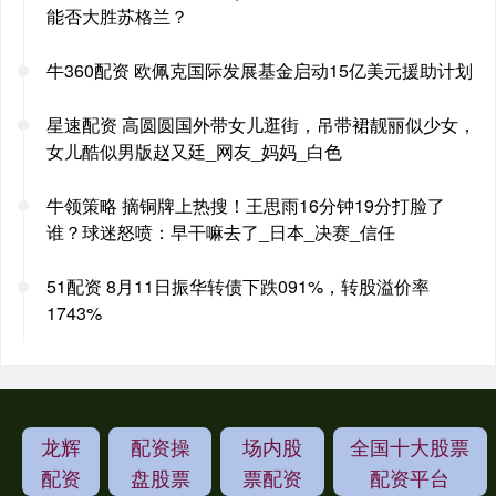
能否大胜苏格兰？
牛360配资 欧佩克国际发展基金启动15亿美元援助计划
星速配资 高圆圆国外带女儿逛街，吊带裙靓丽似少女，
女儿酷似男版赵又廷_网友_妈妈_白色
牛领策略 摘铜牌上热搜！王思雨16分钟19分打脸了
谁？球迷怒喷：早干嘛去了_日本_决赛_信任
51配资 8月11日振华转债下跌091%，转股溢价率
1743%
龙辉
配资操
场内股
全国十大股票
配资
盘股票
票配资
配资平台