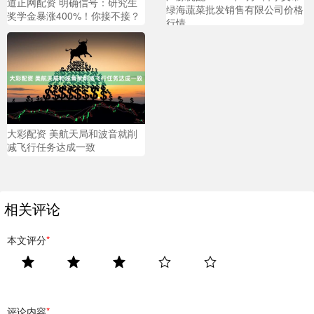
道正网配资 明确信号：研究生
绿海蔬菜批发销售有限公司价格
奖学金暴涨400%！你接不接？
行情
大彩配资 美航天局和波音就削
减飞行任务达成一致
相关评论
本文评分
*
评论内容
*