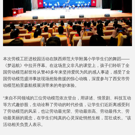
本次劳模工匠进校园活动在陕西师范大学附属小学学生们的舞蹈——
《梦远航》中拉开序幕。在这场意义非凡的课堂上，孩子们聆听了全
国劳动模范郝世玲从警40多年来坚持爱民为民的感人事迹，感受了全
国劳动模范盛沛事故现场抢险救援的惊心动魄，深度参与了西安市劳
动模范柏景森航模展演带来的奇妙体验。
“来自不同领域的三位劳动模范依次登台，用讲述、情景剧、科技互动
等方式趣炒股，生动诠释了劳动的时代价值，让学生们近距离感受到
了劳动模范的风采，也让劳动最光荣、劳动最崇高、劳动最伟大、劳
动最美丽的观念，在学生们纯真的心灵深处悄然生根，茁壮成长。”该
活动相关负责人表示。