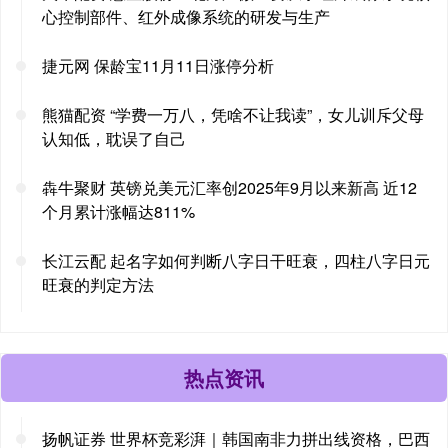
心控制部件、红外成像系统的研发与生产
捷元网 保龄宝11月11日涨停分析
熊猫配资 “学费一万八，凭啥不让我读”，女儿训斥父母
认知低，耽误了自己
犇牛聚财 英镑兑美元汇率创2025年9月以来新高 近12
个月累计涨幅达811%
长江云配 起名字如何判断八字日干旺衰，四柱八字日元
旺衰的判定方法
热点资讯
扬帆证券 世界杯竞彩湃｜韩国南非力拼出线资格，巴西