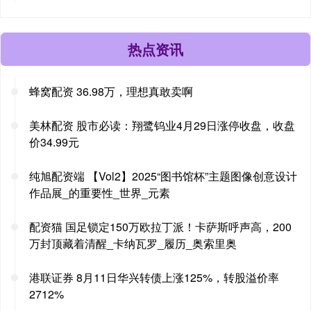
热点资讯
蜂窝配资 36.98万，理想真敢卖啊
美林配资 股市必读：翔鹭钨业4月29日涨停收盘，收盘
价34.99元
纯旭配资端 【Vol2】2025“图书馆杯”主题图像创意设计
作品展_的重要性_世界_元素
配资猫 国足锁定150万欧拉丁派！卡萨斯呼声高，200
万封顶藏着清醒_卡纳瓦罗_履历_奥索里奥
港联证券 8月11日华兴转债上涨125%，转股溢价率
2712%