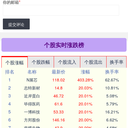
你的邮箱
*
提交评论
个股实时涨跌榜
个股跌幅
个股流入
个股流出
换手率
个股涨幅
排名
名称
最新价
涨幅
换手率
1
N展芯
118.02
403.28%
62.67%
2
志特新材
14.8
20.03%
10.81%
3
近岸蛋白
46.72
20.01%
5.08%
4
毕得医药
61.6
20.01%
5.79%
5
一博科技
53.33
20.01%
16.21%
6
方邦股份
146.16
20.00%
6.62%
7
南模生物
42.9
20.00%
4.68%