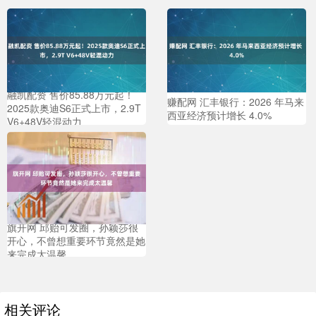
融凯配资 售价85.88万元起！
赚配网 汇丰银行：2026 年马来
2025款奥迪S6正式上市，2.9T
西亚经济预计增长 4.0%
V6+48V轻混动力
旗开网 邱贻可发圈，孙颖莎很
开心，不曾想重要环节竟然是她
来完成太温馨
相关评论