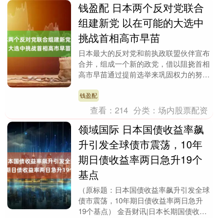
钱盈配 日本两个反对党联合
组建新党 以在可能的大选中
挑战首相高市早苗
日本最大的反对党和前执政联盟伙伴宣布
合并，组成一个新的政党，借以阻挠首相
高市早苗通过提前选举来巩固权力的努
力。 据联合领导人野田佳彦和齐藤铁
夫，新党派“中道改革....
钱盈配
查看：
214
分类：
场内股票配资
领域国际 日本国债收益率飙
升引发全球债市震荡，10年
期日债收益率两日急升19个
基点
（原标题：日本国债收益率飙升引发全球
债市震荡，10年期日债收益率两日急升
19个基点） 金吾财讯|日本长期国债收益