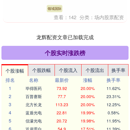
率创历史新高引发全球债券市场连锁反
应。日本10年....
领域国际
查看：
142
分类：
场内股票配资
龙辉配资文章已加载完成
个股实时涨跌榜
个股跌幅
个股流入
个股流出
换手率
个股涨幅
排名
名称
最新价
涨幅
换手率
1
毕得医药
73.92
20.00%
11.62%
2
百普赛斯
77.7
20.00%
23.31%
3
北方长龙
113.23
20.00%
12.25%
4
蓝盾光电
22.81
19.99%
0.58%
5
信濠光电
20.72
19.98%
11.95%
6
近岸蛋白
54.9
17.51%
11.39%