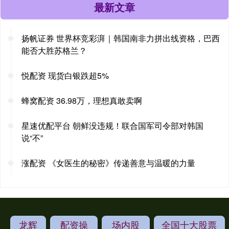
最新文章
扬帆证券 世界杯竞彩湃｜韩国南非力拼出线资格，巴西
能否大胜苏格兰？
悦配资 现货白银跌超5%
蜂窝配资 36.98万，理想真敢卖啊
星速优配平台 朝鲜没违规！联合国军司令部对韩国
说“不”
涨配资 《女医生的秘密》传递善意与温暖的力量
龙辉
配资操
场内股
全国十大股票