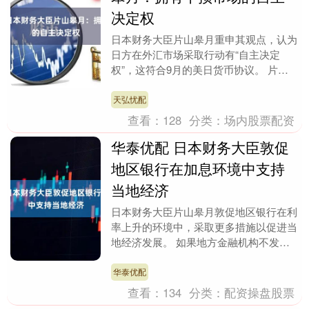
决定权
日本财务大臣片山皋月重申其观点，认为
日方在外汇市场采取行动有“自主决定
权”，这符合9月的美日货币协议。 片山
表示，近期观察到一些汇率波动完全不符
合基本面；如果没....
天弘忧配
查看：
128
分类：
场内股票配资
华泰优配 日本财务大臣敦促
地区银行在加息环境中支持
当地经济
日本财务大臣片山皋月敦促地区银行在利
率上升的环境中，采取更多措施以促进当
地经济发展。 如果地方金融机构不发放
支持当地发展的贷款，农村地区“将没有
未来，”片山皋月....
华泰优配
查看：
134
分类：
配资操盘股票