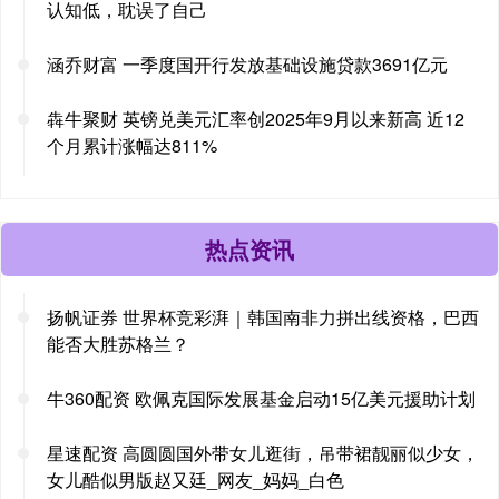
认知低，耽误了自己
涵乔财富 一季度国开行发放基础设施贷款3691亿元
犇牛聚财 英镑兑美元汇率创2025年9月以来新高 近12
个月累计涨幅达811%
热点资讯
扬帆证券 世界杯竞彩湃｜韩国南非力拼出线资格，巴西
能否大胜苏格兰？
牛360配资 欧佩克国际发展基金启动15亿美元援助计划
星速配资 高圆圆国外带女儿逛街，吊带裙靓丽似少女，
女儿酷似男版赵又廷_网友_妈妈_白色