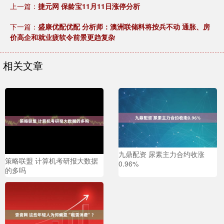
上一篇：
捷元网 保龄宝11月11日涨停分析
下一篇：
盛康优配优配 分析师：澳洲联储料将按兵不动 通胀、房
价高企和就业疲软令前景更趋复杂
相关文章
九鼎配资 尿素主力合约收涨
策略联盟 计算机考研报大数据
0.96%
的多吗