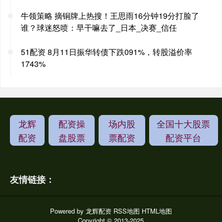
牛领策略 摘铜牌上热搜！王思雨16分钟19分打脸了
谁？球迷怒喷：早干嘛去了_日本_决赛_信任
51配资 8月11日振华转债下跌091%，转股溢价率
1743%
龙辉
配资操
场内股
全国十大股票
配资
盘股票
票配资
配资平台
友情链接：
Powered by
龙辉配资
RSS地图
HTML地图
Copyright
© 2013-2025