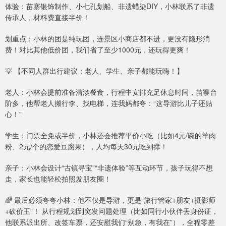
体验：苗寨银饰制作、小七孔划船、非遗蜡染DIY，小林联系了非遗
传承人，材料费直接半价！
划重点：小林的团是纯玩团，连景区小商店都不进，更没有隐形消
费！对比其他低价团，我们省了至少1000元，还玩得更爽！
💡 【不同人群出行建议：老人、学生、亲子都能玩嗨！】
老人：小林会提前准备清淡餐食，行程中安排充足休息时间，苗寨台
阶多，他帮老人搬行李、找电梯，连我妈都夸：“这导游比儿子还贴
心！”
学生：门票全免或半价，小林还会推荐平价小吃（比如4元/碗的羊肉
粉、2元/个的恋爱豆腐果），人均每天30元吃到撑！
亲子：小林会设计“古镇寻宝”“非遗体验”等互动环节，孩子玩得不想
走，家长也能轻松拍照发朋友圈！
🌈 最后必须夸夸小林：他不仅是导游，更是“旅行管家+朋友+摄影师
+砍价王”！ 从行程规划到突发问题处理（比如同行小伙伴丢身份证，
他联系派出所、改签车票，还安慰我们“别急，有我在”），全程零差