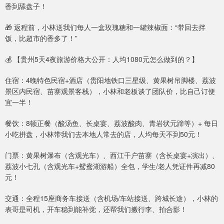
香到舔盘子！
🎁 返程前，小林送我们每人一盒玫瑰糖和一罐辣椒面：“带回去拌
饭，比超市的香多了！”
💰 【贵州5天4夜旅游价格大公开：人均1080元怎么做到的？】
住宿：4晚特色民宿+酒店（贵阳地铁口三星级、黄果树吊脚楼、荔波
景区内民宿、苗寨观景客栈），小林和老板谈了团队价，比自己订便
宜一半！
餐饮：8顿正餐（酸汤鱼、长桌宴、荔波酸肉、青岩状元蹄等）+ 每日
小吃拼盘，小林带我们去本地人常去的店，人均每天不到50元！
门票：黄果树瀑布（含观光车）、西江千户苗寨（含长桌宴+演出）、
荔波小七孔（含观光车+鸳鸯湖游船）全包，学生/老人凭证件再减80
元！
交通：全程15座商务车接送（含机场/车站接送、跨城长途），小林的
表哥是司机，开车稳到能补觉，还帮我们搬行李、拍合影！