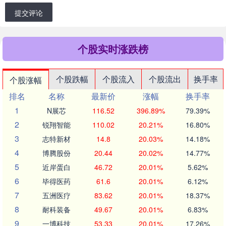
提交评论
个股实时涨跌榜
个股跌幅
个股流入
个股流出
换手率
个股涨幅
排名
名称
最新价
涨幅
换手率
1
N展芯
116.52
396.89%
79.39%
2
锐翔智能
110.02
20.21%
16.80%
3
志特新材
14.8
20.03%
14.18%
4
博腾股份
20.44
20.02%
14.77%
5
近岸蛋白
46.72
20.01%
5.62%
6
毕得医药
61.6
20.01%
6.12%
7
五洲医疗
83.62
20.01%
18.37%
8
耐科装备
49.67
20.01%
6.83%
9
一博科技
53.33
20.01%
17.26%