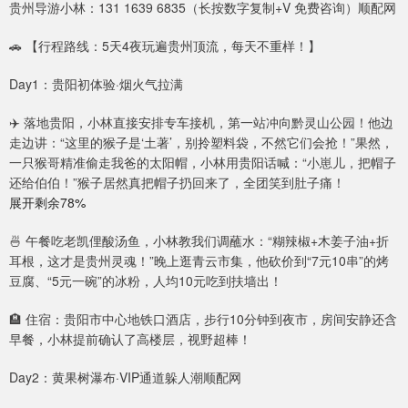
贵州导游小林：131 1639 6835（长按数字复制+V 免费咨询）顺配网
🚗 【行程路线：5天4夜玩遍贵州顶流，每天不重样！】
Day1：贵阳初体验·烟火气拉满
✈️ 落地贵阳，小林直接安排专车接机，第一站冲向黔灵山公园！他边
走边讲：“这里的猴子是‘土著’，别拎塑料袋，不然它们会抢！”果然，
一只猴哥精准偷走我爸的太阳帽，小林用贵阳话喊：“小崽儿，把帽子
还给伯伯！”猴子居然真把帽子扔回来了，全团笑到肚子痛！
展开剩余78%
🍜 午餐吃老凯俚酸汤鱼，小林教我们调蘸水：“糊辣椒+木姜子油+折
耳根，这才是贵州灵魂！”晚上逛青云市集，他砍价到“7元10串”的烤
豆腐、“5元一碗”的冰粉，人均10元吃到扶墙出！
🏨 住宿：贵阳市中心地铁口酒店，步行10分钟到夜市，房间安静还含
早餐，小林提前确认了高楼层，视野超棒！
Day2：黄果树瀑布·VIP通道躲人潮顺配网