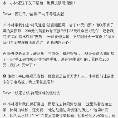
水，小林还送了艾草浴包，泡得皮肤滑溜溜！
Day4：西江千户苗寨·千与千寻现实版
🌌 小林带我们走“村民通道”进寨顺配网，省了15元门票！他联系寨子
里的摄影师，299元的苗服旅拍直接砍到“25元租全套+跟拍”，还教我
们摆“高山流水敬酒”姿势：“米酒要仰头喝，不然阿妹会一直倒！”结果
我们全团被灌得满脸通红，但真的超开心！
🍚 晚餐吃长桌宴，酸汤鱼、竹筒饭、糍粑管够，小林还偷偷给我们加
了一份“手工银饰项链”作为伴手礼，说是“阿婆家打的，景区卖280
元，我们40元拿下！”
🏨 住宿：半山腰观景客栈，推窗就是苗寨万家灯火，小林提前让店家
准备了电热毯，晚上睡觉超暖和！
Day5：镇远古镇·舞阳河畔的慢时光
🛶 小林没带我们爬石屏山，而是先去舞阳河划船：“这里能看古镇全
景，比爬山轻松，还免费！”他边划船边讲镇远的历史：“这里出商
人，因为风水好！”中午在复兴巷吃道菜扣肉，他砍价到人均20元，肉