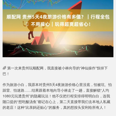
🌈 第一次来贵州玩顺配网，我直接被小林向导的“神仙操作”惊掉下
巴！
作为旅游小白，我原本对贵州5天4夜旅游价格心里没底，怕被坑、怕
踩雷、怕迷路……结果跟着本地向导小林走了一趟，直接解锁“人均
1080元玩透贵州”的隐藏玩法！他不仅把行程安排得明明白白，连我
随口提的“想吃酸汤鱼”都记在心上，第二天直接带我们去本地人私藏
的老店！这种“比亲妈还贴心”的服务，真的想按头安利给所有人！