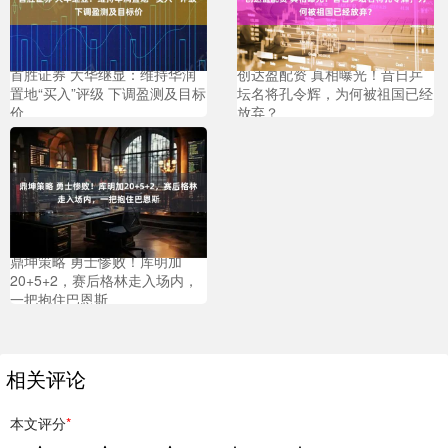
首胜证券 大华继显：维持华润
创达盈配资 真相曝光！昔日乒
置地“买入”评级 下调盈测及目标
坛名将孔令辉，为何被祖国已经
价
放弃？
鼎坤策略 勇士惨败！库明加
20+5+2，赛后格林走入场内，
一把抱住巴恩斯
相关评论
本文评分
*