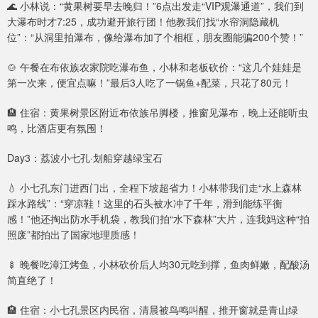
🌊 小林说：“黄果树要早去晚归！”6点出发走“VIP观瀑通道”，我们到
大瀑布时才7:25，成功避开旅行团！他教我们找“水帘洞隐藏机
位”：“从洞里拍瀑布，像给瀑布加了个相框，朋友圈能骗200个赞！”
🍲 午餐在布依族农家院吃瀑布鱼，小林和老板砍价：“这几个娃娃是
第一次来，便宜点嘛！”最后3人吃了一锅鱼+配菜，只花了80元！
🏨 住宿：黄果树景区附近布依族吊脚楼，推窗见瀑布，晚上还能听虫
鸣，比酒店更有氛围！
Day3：荔波小七孔·划船穿越绿宝石
💧 小七孔东门进西门出，全程下坡超省力！小林带我们走“水上森林
踩水路线”：“穿凉鞋！这里的石头被水冲了千年，滑到能练平衡
感！”他还掏出防水手机袋，教我们拍“水下森林”大片，连我妈这种“拍
照废”都拍出了国家地理质感！
🍢 晚餐吃漳江烤鱼，小林砍价后人均30元吃到撑，鱼肉鲜嫩，配酸汤
简直绝了！
🏨 住宿：小七孔景区内民宿，清晨被鸟鸣叫醒，推开窗就是青山绿