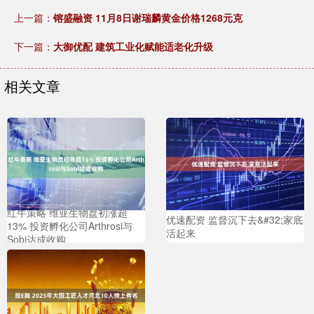
上一篇：
镕盛融资 11月8日谢瑞麟黄金价格1268元克
下一篇：
大御优配 建筑工业化赋能适老化升级
相关文章
红牛策略 维亚生物盘初涨超
优速配资 监督沉下去&#32;家底
13% 投资孵化公司Arthrosi与
活起来
Sobi达成收购