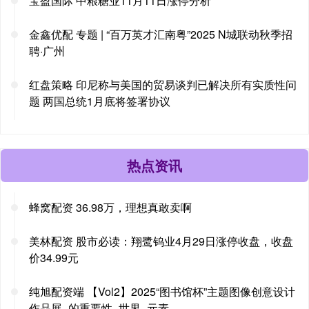
宝盈国际 中粮糖业11月11日涨停分析
金鑫优配 专题 | “百万英才汇南粤”2025 N城联动秋季招
聘·广州
红盘策略 印尼称与美国的贸易谈判已解决所有实质性问
题 两国总统1月底将签署协议
热点资讯
蜂窝配资 36.98万，理想真敢卖啊
美林配资 股市必读：翔鹭钨业4月29日涨停收盘，收盘
价34.99元
纯旭配资端 【Vol2】2025“图书馆杯”主题图像创意设计
作品展_的重要性_世界_元素