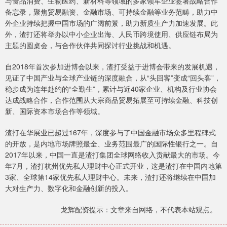
与食品消费、生物医药、新材料等领域的多家领军企业签署战略合作
备忘录，聚焦贸易融资、金融市场、可持续金融等业务范畴，助力中
外企业持续把握中国市场的广阔前景，助力新质生产力加速发展。此
外，渣打还将举办以中小企业出海、人民币跨境使用、供应链布局为
主题的圆桌会，与合作伙伴共同探讨行业挑战和机遇。
自2018年首次参加进博会以来，渣打受益于进博会带来的发展机遇，
见证了中国产业与全球产业链的深度融合，从“头回客”变成“回头客”，
稳步成为连年赴约的“全勤生”，累计与近40家企业、机构及行业协会
达成战略合作，合作范围从大宗商品贸易拓展至可持续金融、科技创
新、国际资本市场合作等领域。
渣打在华展业已超过167年，深度参与了中国金融市场众多里程碑式
的开放，是内地市场牌照最全、业务范围最广的国际性银行之一。自
2017年以来，中国一直是渣打集团全球网络收入贡献最大的市场。今
年7月，渣打杭州优先私人理财中心正式开业，这是渣打在中国内地第
3家、全球第14家优先私人理财中心。未来，渣打还将继续在中国加
大对生产力、数字化和金融创新的投入。
龙辉配资提示：文章来自网络，不代表本站观点。