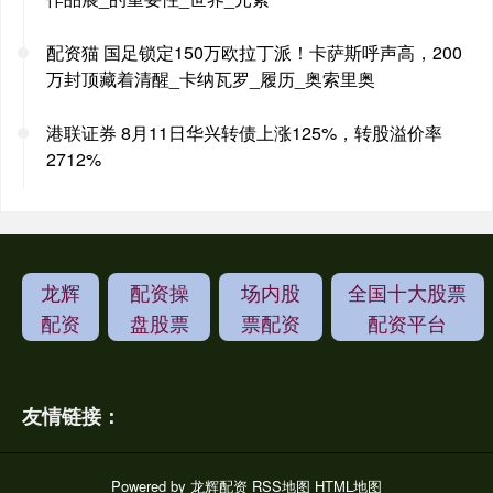
配资猫 国足锁定150万欧拉丁派！卡萨斯呼声高，200
万封顶藏着清醒_卡纳瓦罗_履历_奥索里奥
港联证券 8月11日华兴转债上涨125%，转股溢价率
2712%
龙辉
配资操
场内股
全国十大股票
配资
盘股票
票配资
配资平台
友情链接：
Powered by
龙辉配资
RSS地图
HTML地图