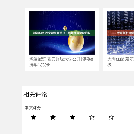
鸿运配资 西安财经大学公开招聘经
大御优配 建
济学院院长
级
相关评论
本文评分
*