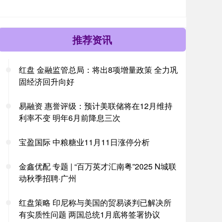
推荐资讯
红盘 金融监管总局：将出8项增量政策 全力巩
固经济回升向好
易融资 惠誉评级：预计美联储将在12月维持
利率不变 明年6月前降息三次
宝盈国际 中粮糖业11月11日涨停分析
金鑫优配 专题 | “百万英才汇南粤”2025 N城联
动秋季招聘·广州
红盘策略 印尼称与美国的贸易谈判已解决所
有实质性问题 两国总统1月底将签署协议