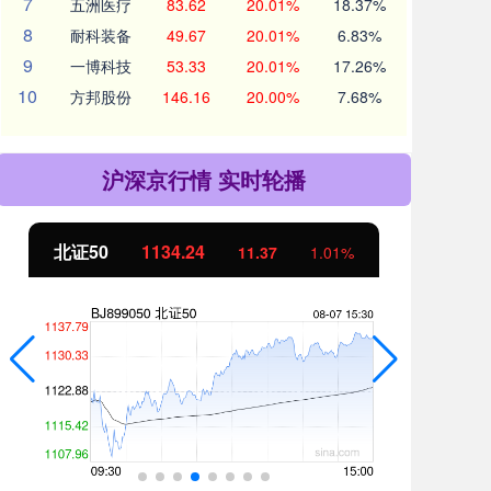
7
五洲医疗
83.62
20.01%
18.37%
8
耐科装备
49.67
20.01%
6.83%
9
一博科技
53.33
20.01%
17.26%
10
方邦股份
146.16
20.00%
7.68%
沪深京行情 实时轮播
北证50
1134.24
创
11.37
1.01%