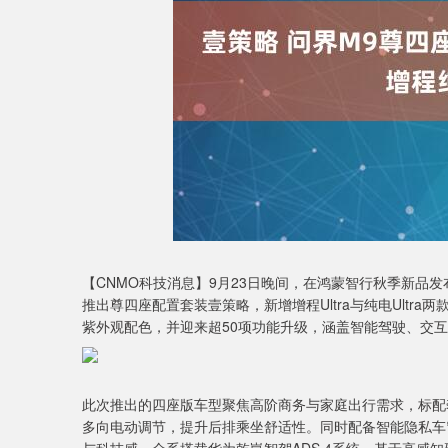
深证成指
14311.01
9.68
1.02%
200.89
1
【CNMO科技消息】9月23日晚间，在鸿蒙智行秋季新品发
推出尊四座配置套装壹策略，新增增程Ultra与纯电Ultra两
紫外观配色，并迎来超50项功能升级，涵盖智能驾驶、交互
此次推出的四座版车型聚焦高阶商务与家庭出行需求，标配
多向电动调节，提升后排乘坐舒适性。同时配备智能隐私车