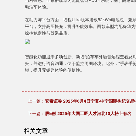
与科技感。全系搭载华为乾崑智驾ADS 4系统，基于高感
动泊车体验。
在动力与平台方面，增程Ultra版本搭载52kWh电池包，兼顾
平台，支持高压快充，提升补能效率。两款车型均配备华为
操控稳定性与驾乘品质。
智能化功能迎来多项创新。新增“泊车车外语音远程查看及
头，并进行语音沟通，便于监控周围环境。此外，“手表手
锁，提升无钥匙体验的便捷性。
上一篇：
安泰证券 2025年6月4日宁夏·中宁国际枸杞交
下一篇：
股E融 2025年大国工匠人才河北10人榜上有名
相关文章