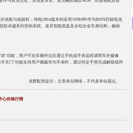
知硬件与算法优化，实现更安全、更流畅的城区NCA、高速领航及自
长续航与低能耗；纯电Ultra版本则采用100kWh华为800V巨鲸电池
悦彰卓越系列音响系统、途灵智能底盘及全铝合金车身结构，确保
对讲”功能，用户可在车辆停泊后通过手机或手表远程调用车外摄像
势开关门”功能支持用户佩戴华为手表时，通过特定手势完成解锁或闭
龙辉配资提示：文章来自网络，不代表本站观点。
易中心价格行情