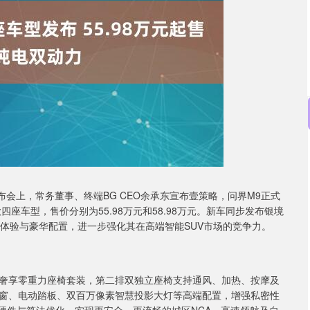
沪深300
4694.44
.42%
43.13
0.93%
布会上，常务董事、终端BG CEO余承东宣布壹策略，问界M9正式
款四座车型，售价分别为55.98万元和58.98万元。新车同步发布银境
体验与豪华配置，进一步强化其在高端智能SUV市场的竞争力。
奢享零重力座椅套装，第二排双独立座椅支持通风、加热、按摩及
窗、电动踏板、双百万像素智慧投影大灯等高端配置，增强私密性