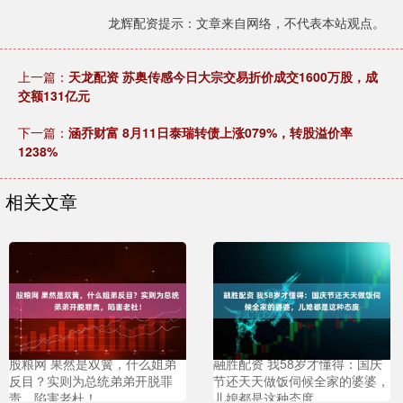
龙辉配资提示：文章来自网络，不代表本站观点。
上一篇：
天龙配资 苏奥传感今日大宗交易折价成交1600万股，成
交额131亿元
下一篇：
涵乔财富 8月11日泰瑞转债上涨079%，转股溢价率
1238%
相关文章
股粮网 果然是双簧，什么姐弟
融胜配资 我58岁才懂得：国庆
反目？实则为总统弟弟开脱罪
节还天天做饭伺候全家的婆婆，
责，陷害老杜！
儿媳都是这种态度