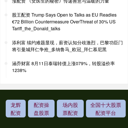
涨配资 《女医生的秘密》传递善意与温暖的力量
股王配资 Trump Says Open to Talks as EU Readies
€72 Billion Countermeasure OverThreat of 30% US
Tariff_the_Donald_talks
添利富 续约难题显现，薪资认知分歧激烈，巴黎功臣门
将引曼城拜仁争抢_多纳鲁马_欧冠_拜仁慕尼黑
涵乔财富 8月11日泰瑞转债上涨079%，转股溢价率
1238%
龙辉
配资操
场内股
全国十大股票
配资
盘股票
票配资
配资平台