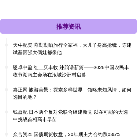
推荐资讯
天牛配资 蒋勤勤晒旅行全家福，大儿子身高抢镜，陈建
斌基因强大俩娃都像他
恩卓中盈 红土庆丰收 辣韵谱新篇——2025中国农民丰
收节湖南主会场在汝城沙洲村启幕
嘉正网 旅游美景：探索多样世界，领略未知风情，如何
选目的地？
钱盈配 日本两个反对党联合组建新党 以在可能的大选
中挑战首相高市早苗
众合资本 国债期货收盘，30年期主力合约跌035%