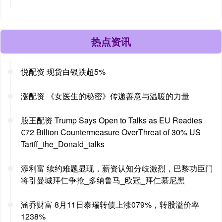
热点资讯
悦配资 现货白银跌超5%
涨配资 《女医生的秘密》传递善意与温暖的力量
股王配资 Trump Says Open to Talks as EU Readies
€72 Billion Countermeasure OverThreat of 30% US
Tariff_the_Donald_talks
添利富 续约难题显现，薪资认知分歧激烈，巴黎功臣门
将引曼城拜仁争抢_多纳鲁马_欧冠_拜仁慕尼黑
涵乔财富 8月11日泰瑞转债上涨079%，转股溢价率
1238%