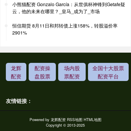
小熊猫配资 Gonzalo García：从世俱杯神锋到Getafe疑
云，他的未来在哪里？_皇马_成为了_市场
恒信期货 8月11日和邦转债上涨158%，转股溢价率
2901%
龙辉
配资操
场内股
全国十大股票
配资
盘股票
票配资
配资平台
友情链接：
Powered by
龙辉配资
RSS地图
HTML地图
Copyright
© 2013-2025