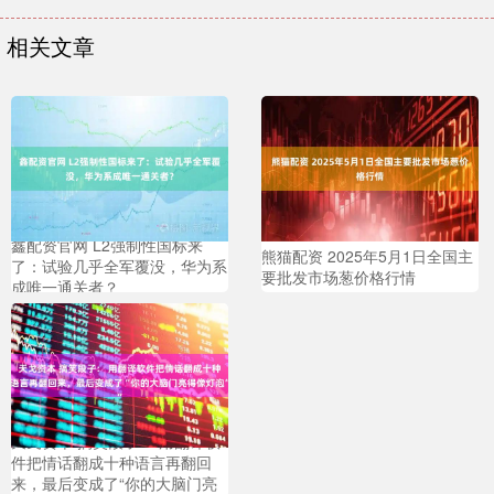
相关文章
鑫配资官网 L2强制性国标来
熊猫配资 2025年5月1日全国主
了：试验几乎全军覆没，华为系
要批发市场葱价格行情
成唯一通关者？
天戈资本 搞笑段子： 用翻译软
件把情话翻成十种语言再翻回
来，最后变成了“你的大脑门亮