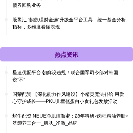
债券回购业务
股盈汇 “蚂蚁理财金选”升级全平台工具：统一基金分析
指标，多维度看懂表现
热点资讯
星速优配平台 朝鲜没违规！联合国军司令部对韩国
说“不”
国荣配资 【深化能力作风建设】小精灵魔法补给 用爱
心守护成长——PKU儿童低蛋白小食礼包发放活动
蜗牛配资 NEUE净肌洁颜蜜：28年科研×肉桂精油养肤×
洗卸养三合一_肌肤_净澈_品牌