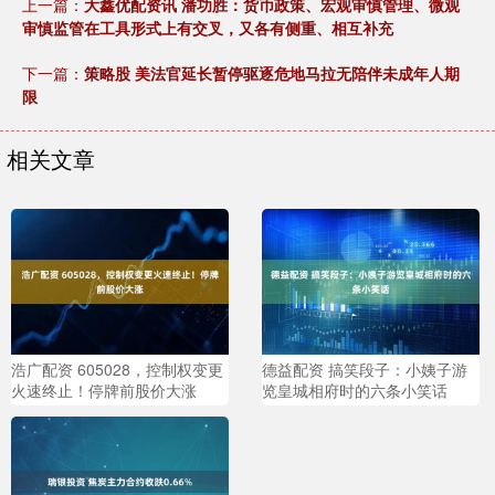
上一篇：
大鑫优配资讯 潘功胜：货币政策、宏观审慎管理、微观
审慎监管在工具形式上有交叉，又各有侧重、相互补充
下一篇：
策略股 美法官延长暂停驱逐危地马拉无陪伴未成年人期
限
相关文章
浩广配资 605028，控制权变更
德益配资 搞笑段子：小姨子游
火速终止！停牌前股价大涨
览皇城相府时的六条小笑话