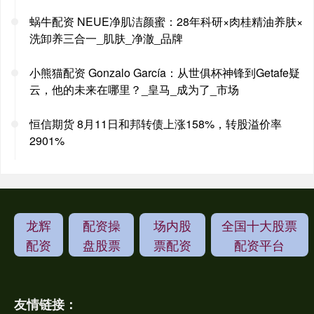
蜗牛配资 NEUE净肌洁颜蜜：28年科研×肉桂精油养肤×
洗卸养三合一_肌肤_净澈_品牌
小熊猫配资 Gonzalo García：从世俱杯神锋到Getafe疑
云，他的未来在哪里？_皇马_成为了_市场
恒信期货 8月11日和邦转债上涨158%，转股溢价率
2901%
龙辉
配资操
场内股
全国十大股票
配资
盘股票
票配资
配资平台
友情链接：