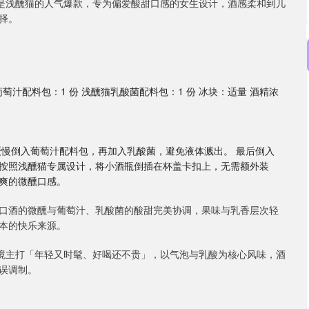
忆是浅醺猫的人气爆款，专为偏爱酸甜口感的女生设计，酒感柔和到几
择。
葡萄汁配料包：1 份 浅醺猫乳酸菌配料包：1 份 冰块：适量 酒精浓
先缓慢倒入葡萄汁配料包，再加入乳酸菌，避免液体溅出。 最后倒入
。 按照浅醺猫专属设计，将小酒瓶倒插在杯盖卡扣上，无需额外装
顺爽的微醺口感。
口酒的微醺与葡萄汁、乳酸菌的酸甜完美协调，果味与乳香层次轻
本的快乐来源。
迷境主打「年轻又时髦、好喝还不贵」，以气泡与乳酸为核心风味，酒
误调制。