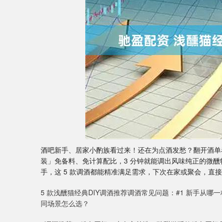
深证成指
14311.01
9.68
1.02%
200.89
酒吧新手、居家小酌族看过来！还在为点酒发愁？翻开酒单看
装」免备料、免计算配比，3 分钟就能调出风味纯正的微
手，这 5 款调酒都能精准满足需求，下次在家或聚会，直
5 款浅醺猫经典DIY调酒推荐调酒常见问题：#1 新手从哪一
同场景怎么选？