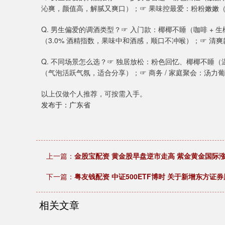
沁爽，颜值高，解腻又爽口）；☞ 果味控最爱：粉粉嫩嫩（
Q. 男生偏爱的调酒类型？☞ 入门款：椰椰不睡（咖啡 +
（3.0% 酒精指数，果味中和酒感，顺口不冲喉）；☞ 
Q. 不同场景怎么选？☞ 独居放松：粉色回忆、椰椰不睡
（气泡活跃气氛，适合分享）；☞ 商务 / 家庭聚会：汤
以上仅做个人推荐，可按需入手。
发布于：广东省
上一篇：
金股宝配资 黄金股早盘逆市走高 紫金黄金国际涨
下一篇：
粤友钱配资 中证500ETF博时 关于新增东方
相关文章