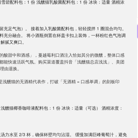
猫雪碧配料包：1 份 浅醺猫乳酸菌配料包：1 份 冰块：适量 酒精浓
保留充足气泡）。 接着加入乳酸菌配料包，轻轻搅拌 1 圈混合均匀。
与配料充分融合。 将小酒瓶倒置在杯盖卡扣上装饰，一杯粉红色气泡调
，解腻又爽口。
的酸甜中和酒感」，蔓越莓利口酒注入恰如其分的微醺，整体口感
都能快速活跃气氛。购买渠道覆盖抖音「浅醺猫总店浅浅」、美团
无理由退换。
是浅醺猫的无酒精代表作，打破「无酒精 = 口感单调」的刻板印
 浅醺猫椰香咖啡液配料包：1 份 冰块：适量（可选） 酒精浓度：
力水至 2/3 杯，确保杯壁均匀沾湿。 缓慢加满巨峰葡萄汁，避免