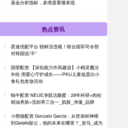
基金分析指标，多维度看懂表现
热点资讯
星速优配平台 朝鲜没违规！联合国军司令部
对韩国说“不”
国荣配资 【深化能力作风建设】小精灵魔法
补给 用爱心守护成长——PKU儿童低蛋白小
食礼包发放活动
蜗牛配资 NEUE净肌洁颜蜜：28年科研×肉桂
精油养肤×洗卸养三合一_肌肤_净澈_品牌
小熊猫配资 Gonzalo García：从世俱杯神锋
到Getafe疑云，他的未来在哪里？_皇马_成为