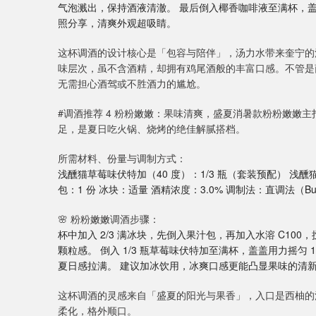
气泡溅出，保持酒液清澈。 最后倒入椰香咖啡液至满杯，
照分享，清爽外观超吸睛。
这杯调酒的设计核心是「包容与陪伴」，汤力水带来奎宁的
味层次，虽不含酒精，却拥有鸡尾酒般的丰富口感。不管是
无需担心酒驾或不胜酒力的尴尬。
#调酒推荐 4 粉粉嫩嫩：果味清爽，盛夏消暑款粉粉嫩嫩
足，是夏日吃火锅、烧烤的绝佳解腻搭档。
所需材料、份量与调制方式：
浅醺猫草莓味伏特加（40 度）：1/3 瓶（套装预配） 浅醺猫
包：1 份 冰块：适量 酒精浓度：3.0% 调制法：直调法（B
🌸 粉粉嫩嫩调酒步骤：
杯中加入 2/3 满冰块，先倒入果汁包，再加入水溶 C10
颗粒感。 倒入 1/3 瓶草莓味伏特加至满杯，盖盖用力摇匀
夏日感拉满。 建议加冰饮用，冰爽口感更能凸显果味的清
这杯调酒的灵感来自「盛夏的阳光与果香」，入口是西柚的
柔化，格外顺口。