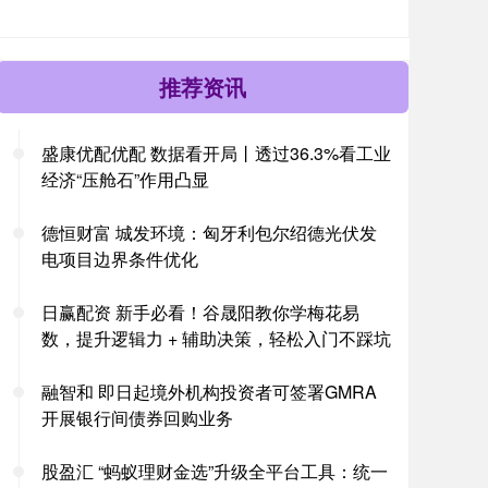
推荐资讯
盛康优配优配 数据看开局丨透过36.3%看工业
经济“压舱石”作用凸显
德恒财富 城发环境：匈牙利包尔绍德光伏发
电项目边界条件优化
日赢配资 新手必看！谷晟阳教你学梅花易
数，提升逻辑力 + 辅助决策，轻松入门不踩坑
融智和 即日起境外机构投资者可签署GMRA
开展银行间债券回购业务
股盈汇 “蚂蚁理财金选”升级全平台工具：统一