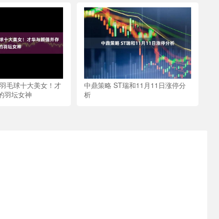
国羽毛球十大美女！才
中鼎策略 ST瑞和11月11日涨停分
的羽坛女神
析