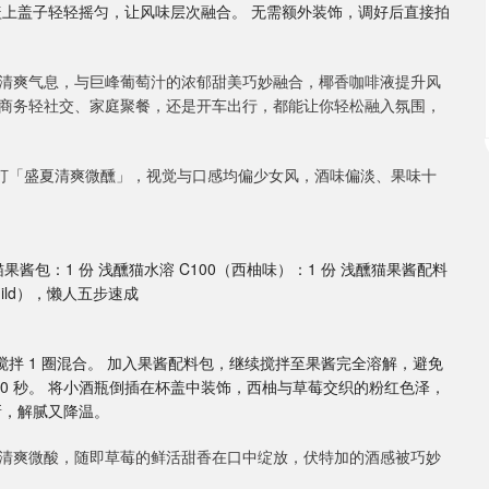
盖上盖子轻轻摇匀，让风味层次融合。 无需额外装饰，调好后直接拍
清爽气息，与巨峰葡萄汁的浓郁甜美巧妙融合，椰香咖啡液提升风
商务轻社交、家庭聚餐，还是开车出行，都能让你轻松融入氛围，
主打「盛夏清爽微醺」，视觉与口感均偏少女风，酒味偏淡、果味十
果酱包：1 份 浅醺猫水溶 C100（西柚味）：1 份 浅醺猫果酱配料
uild），懒人五步速成
0，搅拌 1 圈混合。 加入果酱配料包，继续搅拌至果酱完全溶解，避免
 10 秒。 将小酒瓶倒插在杯盖中装饰，西柚与草莓交织的粉红色泽，
新，解腻又降温。
清爽微酸，随即草莓的鲜活甜香在口中绽放，伏特加的酒感被巧妙