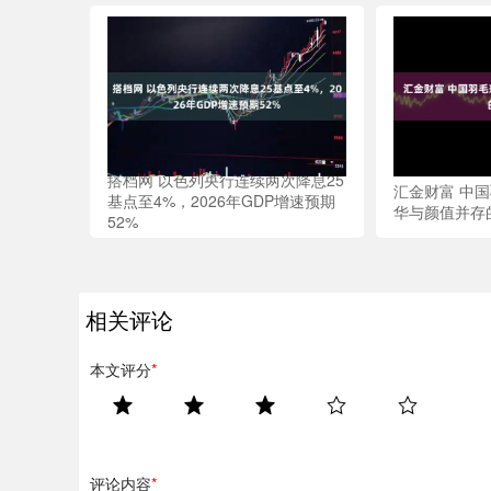
搭档网 以色列央行连续两次降息25
汇金财富 中
基点至4%，2026年GDP增速预期
华与颜值并存
52%
相关评论
本文评分
*
评论内容
*