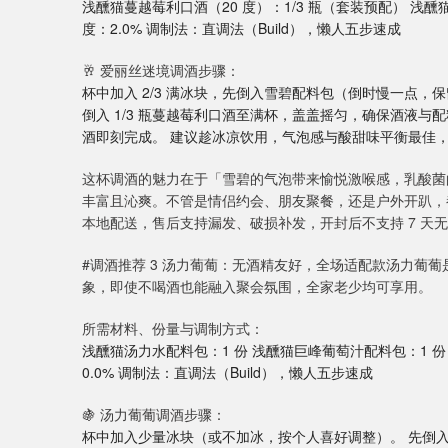
浅醺猫蔓越莓利口酒（20 度）：1/3 瓶（套装预配） 浅醺
度：2.0% 调制法：直调法（Build），懒人五步速成
🥂 爱丽丝迷境调酒步骤：
杯中加入 2/3 满冰块，先倒入雪碧配料包（倒时慢一点，
倒入 1/3 瓶蔓越莓利口酒至满杯，盖盖摇匀，确保酒液
酒即刻完成。 建议趁冰凉饮用，气泡感与酸甜味平衡最佳
这杯调酒的魅力在于「雪碧的气泡带来愉悦激喉感，乳酸菌
丰富且沁爽。不管是情侣约会、朋友聚餐，还是户外开趴，
本地配送，售后支持漏发、破损补发，开封后不支持 7 天
#调酒推荐 3 汤力葡葡：无酒精友好，全场适配款汤力葡葡
象，即使不喝酒也能融入聚会氛围，全家老少均可享用。
所需材料、份量与调制方式：
浅醺猫汤力水配料包：1 份 浅醺猫巨峰葡萄汁配料包：1 份
0.0% 调制法：直调法（Build），懒人五步速成
🍇 汤力葡葡调酒步骤：
杯中加入少量冰块（或不加冰，按个人喜好调整）。 先倒入汤