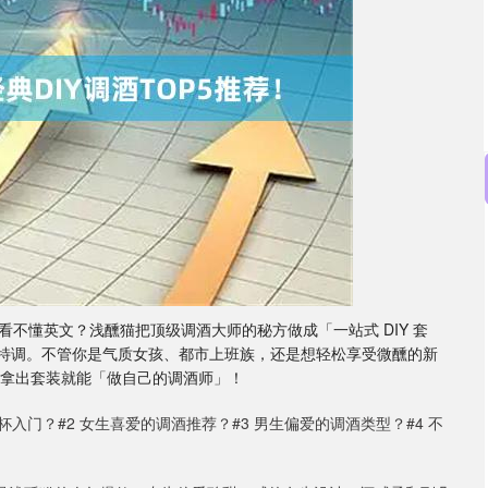
沪深300
4694.44
1.42%
43.13
0.93%
不懂英文？浅醺猫把顶级调酒大师的秘方做成「一站式 DIY 套
醺特调。不管你是气质女孩、都市上班族，还是想轻松享受微醺的新
接拿出套装就能「做自己的调酒师」！
杯入门？#2 女生喜爱的调酒推荐？#3 男生偏爱的调酒类型？#4 不