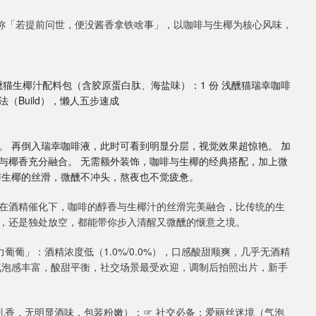
号称「若提前问世，便没酱香拿铁啥事」，以咖啡与生椰为核心风味，
浅醺猫生椰汁配料包（含胶原蛋白肽、海盐味）：1 份 浅醺猫瑞幸咖啡
法（Build），懒人五步速成
底。 再倒入瑞幸咖啡液，此时可看到明显分层，视觉效果超惊艳。 加
啡香与椰香充分融合。 无需额外装饰，咖啡与生椰的经典搭配，加上微
与生椰的丝滑，微醺不冲头，熬夜也不觉疲惫。
在酒精催化下，咖啡的醇香与生椰汁的丝滑完美融合，比传统的生
，还是独处放空，都能带你步入清醒又微醺的惬意之境。
葡葡」：酒精浓度低（1.0%/0.0%），口感酸甜顺爽，几乎无酒精
气泡感丰富，酸甜平衡，社交场景最受欢迎，调制后拍照出片，新手
甜乳香，无明显酒味，包装粉嫩）；☞ 社交必备：爱丽丝迷境（气泡