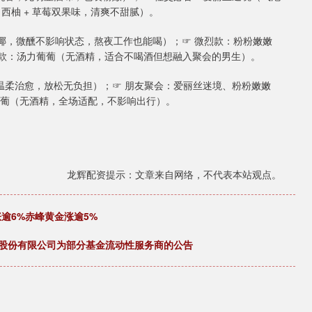
西柚 + 草莓双果味，清爽不甜腻）。
 生椰，微醺不影响状态，熬夜工作也能喝）；☞ 微烈款：粉粉嫩嫩
清爽款：汤力葡葡（无酒精，适合不喝酒但想融入聚会的男生）。
（温柔治愈，放松无负担）；☞ 朋友聚会：爱丽丝迷境、粉粉嫩嫩
力葡葡（无酒精，全场适配，不影响出行）。
龙辉配资提示：文章来自网络，不代表本站观点。
逾6%赤峰黄金涨逾5%
证券股份有限公司为部分基金流动性服务商的公告