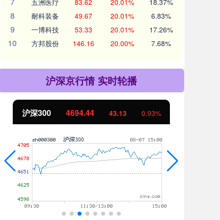
7
五洲医疗
83.62
20.01%
18.37%
8
耐科装备
49.67
20.01%
6.83%
9
一博科技
53.33
20.01%
17.26%
10
方邦股份
146.16
20.00%
7.68%
沪深京行情 实时轮播
北证50
1134.24
创
11.37
1.01%