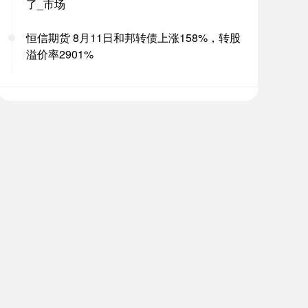
了_市场
恒信期货 8月11日和邦转债上涨158%，转股
溢价率2901%