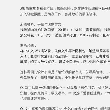
#调酒推荐 5 椰椰不睡：微醺咖啡，熬夜陪伴款椰椰不睡
加入轻微微醺，是熬夜工作、独处放松的最佳陪伴。
所需材料、份量与调制方式：
浅醺猫咖啡奶油利口酒（20 度）：1/3 瓶（套装预配） 
液配料包：1 份 冰块：适量 酒精浓度：2.0% 调制法：直调
调酒步骤：
杯中加入 2/3 满冰块，先倒入生椰汁配料包，铺垫醇厚基
入 1/3 瓶咖啡奶油利口酒至满杯，盖盖轻轻摇匀，让咖
醺感，瞬间提升仪式感。 建议小口慢饮，感受咖啡的醇香
这杯调酒的设计初衷是「给忙碌的都市人一份温柔陪伴」，
椰拿铁多了一份微醺的慵懒。不管是熬夜赶方案、深夜追剧
Q. 新手从哪一杯调酒开始？☞ 优先选「粉色回忆」或「汤力
负担，操作最简单，零失误率。☞ 次选「爱丽丝迷境」：
也能快速建立信心。
Q. 女生喜爱的调酒推荐？☞ 少女心首选：粉色回忆（酸