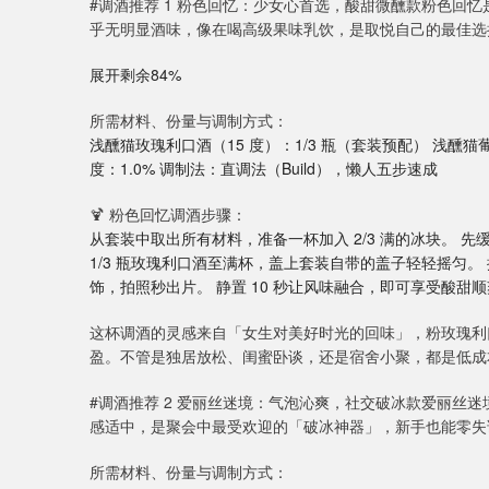
#调酒推荐 1 粉色回忆：少女心首选，酸甜微醺款粉色回
乎无明显酒味，像在喝高级果味乳饮，是取悦自己的最佳选
展开剩余84%
所需材料、份量与调制方式：
浅醺猫玫瑰利口酒（15 度）：1/3 瓶（套装预配） 浅醺猫
度：1.0% 调制法：直调法（Build），懒人五步速成
🍹 粉色回忆调酒步骤：
从套装中取出所有材料，准备一杯加入 2/3 满的冰块。 
1/3 瓶玫瑰利口酒至满杯，盖上套装自带的盖子轻轻摇匀
饰，拍照秒出片。 静置 10 秒让风味融合，即可享受酸甜
这杯调酒的灵感来自「女生对美好时光的回味」，粉玫瑰利
盈。不管是独居放松、闺蜜卧谈，还是宿舍小聚，都是低成
#调酒推荐 2 爱丽丝迷境：气泡沁爽，社交破冰款爱丽丝
感适中，是聚会中最受欢迎的「破冰神器」，新手也能零失
所需材料、份量与调制方式：